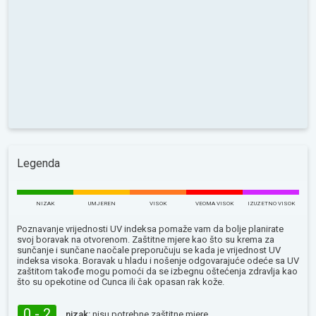
Legenda
NIZAK
UMJEREN
VISOK
VEOMA VISOK
IZUZETNO VISOK
Poznavanje vrijednosti UV indeksa pomaže vam da bolje planirate
svoj boravak na otvorenom. Zaštitne mjere kao što su krema za
sunčanje i sunčane naočale preporučuju se kada je vrijednost UV
indeksa visoka. Boravak u hladu i nošenje odgovarajuće odeće sa UV
zaštitom takođe mogu pomoći da se izbegnu oštećenja zdravlja kao
što su opekotine od Сunca ili čak opasan rak kože.
0 - 2
nizak:
nisu potrebne zaštitne mjere.