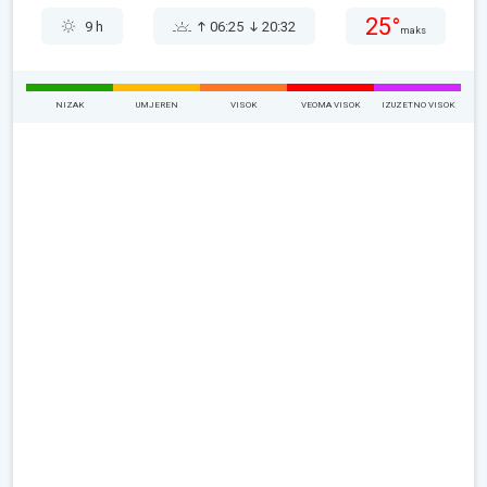
25°
9 h
06:25
20:32
maks
NIZAK
UMJEREN
VISOK
VEOMA VISOK
IZUZETNO VISOK