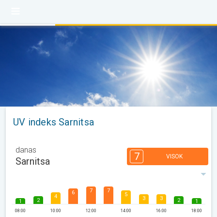
UV indeks Sarnitsa
danas
7
VISOK
Sarnitsa
7
7
6
5
4
3
3
2
2
1
1
08:00
10:00
12:00
14:00
16:00
18:00