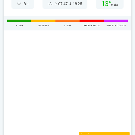
13°
8 h
07:47
18:25
maks
NIZAK
UMJEREN
VISOK
VEOMA VISOK
IZUZETNO VISOK