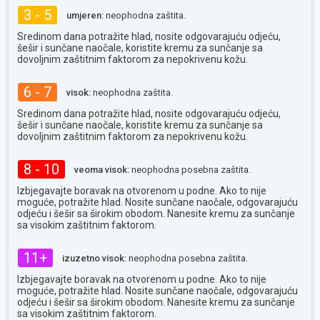
3 - 5
umjeren:
neophodna zaštita.
Sredinom dana potražite hlad, nosite odgovarajuću odjeću,
šešir i sunčane naočale, koristite kremu za sunčanje sa
dovoljnim zaštitnim faktorom za nepokrivenu kožu.
6 - 7
visok:
neophodna zaštita.
Sredinom dana potražite hlad, nosite odgovarajuću odjeću,
šešir i sunčane naočale, koristite kremu za sunčanje sa
dovoljnim zaštitnim faktorom za nepokrivenu kožu.
8 - 10
veoma visok:
neophodna posebna zaštita.
Izbjegavajte boravak na otvorenom u podne. Ako to nije
moguće, potražite hlad. Nosite sunčane naočale, odgovarajuću
odjeću i šešir sa širokim obodom. Nanesite kremu za sunčanje
sa visokim zaštitnim faktorom.
11+
izuzetno visok:
neophodna posebna zaštita.
Izbjegavajte boravak na otvorenom u podne. Ako to nije
moguće, potražite hlad. Nosite sunčane naočale, odgovarajuću
odjeću i šešir sa širokim obodom. Nanesite kremu za sunčanje
sa visokim zaštitnim faktorom.