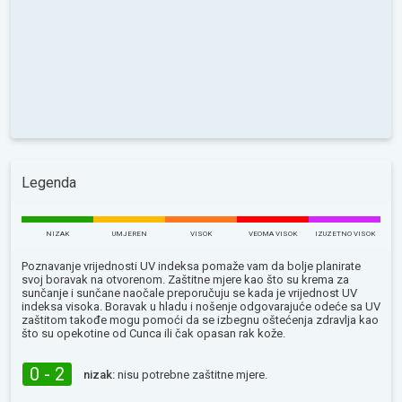
Legenda
NIZAK
UMJEREN
VISOK
VEOMA VISOK
IZUZETNO VISOK
Poznavanje vrijednosti UV indeksa pomaže vam da bolje planirate
svoj boravak na otvorenom. Zaštitne mjere kao što su krema za
sunčanje i sunčane naočale preporučuju se kada je vrijednost UV
indeksa visoka. Boravak u hladu i nošenje odgovarajuće odeće sa UV
zaštitom takođe mogu pomoći da se izbegnu oštećenja zdravlja kao
što su opekotine od Сunca ili čak opasan rak kože.
0 - 2
nizak:
nisu potrebne zaštitne mjere.