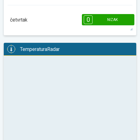
12°
7 h
07:44
18:28
maks
08:00
10:00
12:00
14:00
16:00
18:00
0
četvrtak
NIZAK
8°
0 h
07:43
18:28
maks
08:00
10:00
12:00
14:00
16:00
18:00
TemperaturaRadar
11°
0 h
07:42
18:29
maks