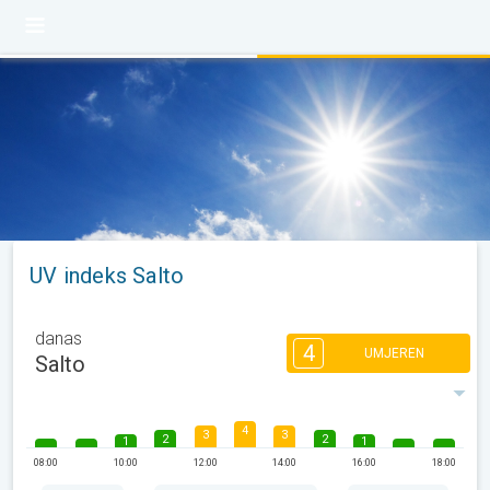
UV indeks Salto
danas
4
UMJEREN
Salto
4
3
3
2
2
1
1
08:00
10:00
12:00
14:00
16:00
18:00