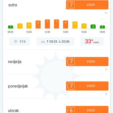
7
sutra
VISOK
7
7
6
6
5
4
3
3
2
1
1
08:00
10:00
12:00
14:00
16:00
18:00
33°
11 h
05:33
20:06
maks
7
nedjelja
VISOK
7
7
7
6
5
4
3
3
2
1
1
7
ponedjeljak
VISOK
08:00
10:00
12:00
14:00
16:00
18:00
34°
14 h
05:34
20:04
maks
7
7
6
6
5
4
3
3
2
1
1
6
utorak
VISOK