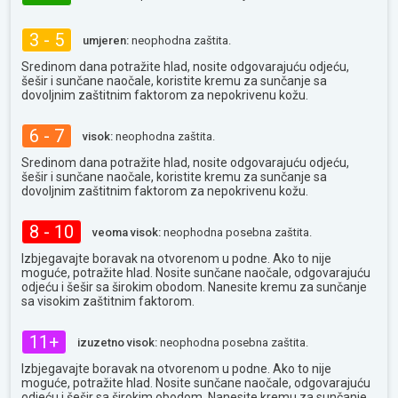
3 - 5
umjeren:
neophodna zaštita.
Sredinom dana potražite hlad, nosite odgovarajuću odjeću,
šešir i sunčane naočale, koristite kremu za sunčanje sa
dovoljnim zaštitnim faktorom za nepokrivenu kožu.
6 - 7
visok:
neophodna zaštita.
Sredinom dana potražite hlad, nosite odgovarajuću odjeću,
šešir i sunčane naočale, koristite kremu za sunčanje sa
dovoljnim zaštitnim faktorom za nepokrivenu kožu.
8 - 10
veoma visok:
neophodna posebna zaštita.
Izbjegavajte boravak na otvorenom u podne. Ako to nije
moguće, potražite hlad. Nosite sunčane naočale, odgovarajuću
odjeću i šešir sa širokim obodom. Nanesite kremu za sunčanje
sa visokim zaštitnim faktorom.
11+
izuzetno visok:
neophodna posebna zaštita.
Izbjegavajte boravak na otvorenom u podne. Ako to nije
moguće, potražite hlad. Nosite sunčane naočale, odgovarajuću
odjeću i šešir sa širokim obodom. Nanesite kremu za sunčanje