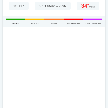
34°
11 h
05:32
20:07
maks
NIZAK
UMJEREN
VISOK
VEOMA VISOK
IZUZETNO VISOK