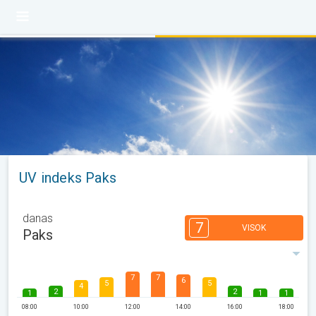
UV indeks Paks
danas
7
VISOK
Paks
7
7
6
5
5
4
2
2
1
1
1
08:00
10:00
12:00
14:00
16:00
18:00