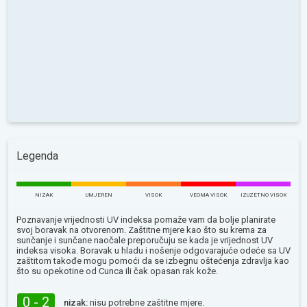
Legenda
NIZAK
UMJEREN
VISOK
VEOMA VISOK
IZUZETNO VISOK
Poznavanje vrijednosti UV indeksa pomaže vam da bolje planirate
svoj boravak na otvorenom. Zaštitne mjere kao što su krema za
sunčanje i sunčane naočale preporučuju se kada je vrijednost UV
indeksa visoka. Boravak u hladu i nošenje odgovarajuće odeće sa UV
zaštitom takođe mogu pomoći da se izbegnu oštećenja zdravlja kao
što su opekotine od Сunca ili čak opasan rak kože.
0 - 2
nizak:
nisu potrebne zaštitne mjere.