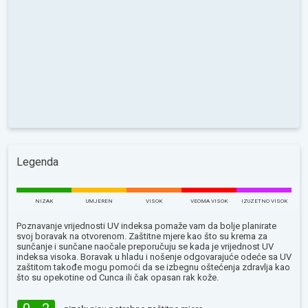
Legenda
NIZAK
UMJEREN
VISOK
VEOMA VISOK
IZUZETNO VISOK
Poznavanje vrijednosti UV indeksa pomaže vam da bolje planirate
svoj boravak na otvorenom. Zaštitne mjere kao što su krema za
sunčanje i sunčane naočale preporučuju se kada je vrijednost UV
indeksa visoka. Boravak u hladu i nošenje odgovarajuće odeće sa UV
zaštitom takođe mogu pomoći da se izbegnu oštećenja zdravlja kao
što su opekotine od Сunca ili čak opasan rak kože.