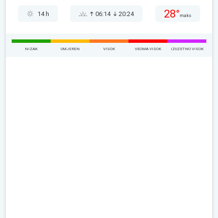
28°
14 h
06:14
20:24
maks
NIZAK
UMJEREN
VISOK
VEOMA VISOK
IZUZETNO VISOK