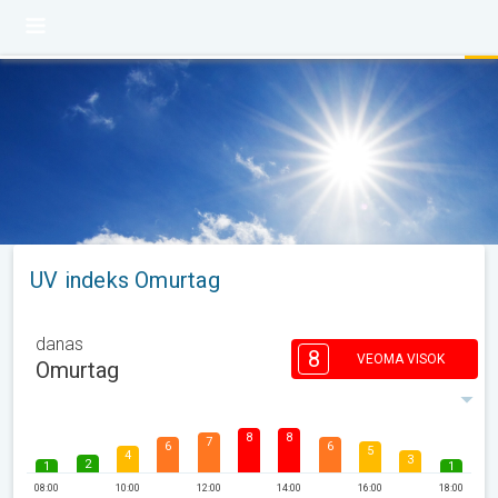
UV indeks Omurtag
danas
8
VEOMA VISOK
Omurtag
8
8
7
6
6
5
4
3
2
1
1
08:00
10:00
12:00
14:00
16:00
18:00