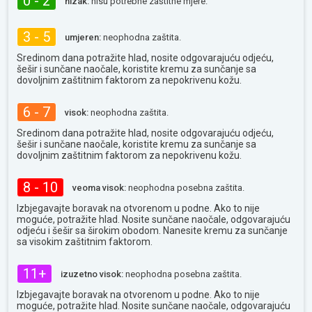
0 - 2
nizak:
nisu potrebne zaštitne mjere.
3 - 5
umjeren:
neophodna zaštita.
Sredinom dana potražite hlad, nosite odgovarajuću odjeću,
šešir i sunčane naočale, koristite kremu za sunčanje sa
dovoljnim zaštitnim faktorom za nepokrivenu kožu.
6 - 7
visok:
neophodna zaštita.
Sredinom dana potražite hlad, nosite odgovarajuću odjeću,
šešir i sunčane naočale, koristite kremu za sunčanje sa
dovoljnim zaštitnim faktorom za nepokrivenu kožu.
8 - 10
veoma visok:
neophodna posebna zaštita.
Izbjegavajte boravak na otvorenom u podne. Ako to nije
moguće, potražite hlad. Nosite sunčane naočale, odgovarajuću
odjeću i šešir sa širokim obodom. Nanesite kremu za sunčanje
sa visokim zaštitnim faktorom.
11+
izuzetno visok:
neophodna posebna zaštita.
Izbjegavajte boravak na otvorenom u podne. Ako to nije
moguće, potražite hlad. Nosite sunčane naočale, odgovarajuću