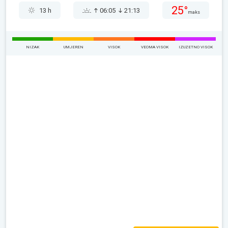
25°
13 h
06:05
21:13
maks
NIZAK
UMJEREN
VISOK
VEOMA VISOK
IZUZETNO VISOK