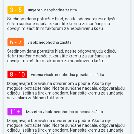
3 - 5
umjeren:
neophodna zaštita.
Sredinom dana potražite hlad, nosite odgovarajuću odjeću,
šešir i sunčane naočale, koristite kremu za sunčanje sa
dovoljnim zaštitnim faktorom za nepokrivenu kožu.
6 - 7
visok:
neophodna zaštita.
Sredinom dana potražite hlad, nosite odgovarajuću odjeću,
šešir i sunčane naočale, koristite kremu za sunčanje sa
dovoljnim zaštitnim faktorom za nepokrivenu kožu.
8 - 10
veoma visok:
neophodna posebna zaštita.
Izbjegavajte boravak na otvorenom u podne. Ako to nije
moguće, potražite hlad. Nosite sunčane naočale, odgovarajuću
odjeću i šešir sa širokim obodom. Nanesite kremu za sunčanje
sa visokim zaštitnim faktorom.
11+
izuzetno visok:
neophodna posebna zaštita.
Izbjegavajte boravak na otvorenom u podne. Ako to nije
moguće, potražite hlad. Nosite sunčane naočale, odgovarajuću
odjeću i šešir sa širokim obodom. Nanesite kremu za sunčanje