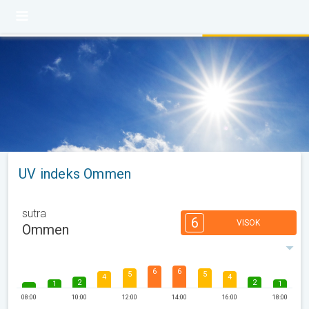
UV indeks Ommen
sutra
6
VISOK
Ommen
6
6
5
5
4
4
2
2
1
1
08:00
10:00
12:00
14:00
16:00
18:00