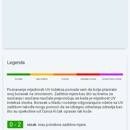
Legenda
NIZAK
UMJEREN
VISOK
VEOMA VISOK
IZUZETNO VISOK
Poznavanje vrijednosti UV indeksa pomaže vam da bolje planirate
svoj boravak na otvorenom. Zaštitne mjere kao što su krema za
sunčanje i sunčane naočale preporučuju se kada je vrijednost UV
indeksa visoka. Boravak u hladu i nošenje odgovarajuće odeće sa UV
zaštitom takođe mogu pomoći da se izbegnu oštećenja zdravlja kao
što su opekotine od Сunca ili čak opasan rak kože.
0 - 2
nizak:
nisu potrebne zaštitne mjere.