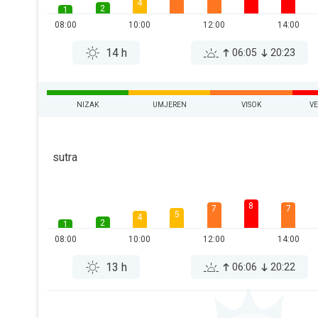
4
2
1
08:00
10:00
12:00
14:00
14 h
06:05
20:23
NIZAK
UMJEREN
VISOK
V
sutra
8
7
7
5
4
2
1
08:00
10:00
12:00
14:00
13 h
06:06
20:22