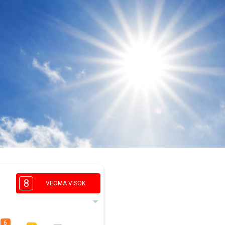
8
VEOMA VISOK
6