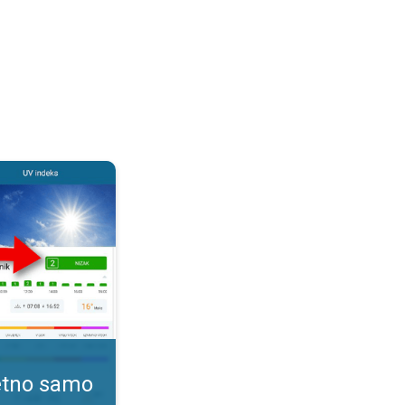
. Kako pratiti UV indeks?. . .
tetno samo