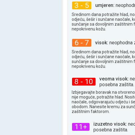
3 - 5
32°
umjeren:
neophodna
maks
Sredinom dana potražite hlad, no
odjeću, šešir i sunčane naočale, k
sunčanje sa dovoljnim zaštitnim
nepokrivenu kožu.
6 - 7
visok:
neophodna z
Sredinom dana potražite hlad, no
odjeću, šešir i sunčane naočale, k
sunčanje sa dovoljnim zaštitnim
nepokrivenu kožu.
veoma visok:
ne
8 - 10
posebna zaštita.
Izbjegavajte boravak na otvoren
nije moguće, potražite hlad. Nosi
naočale, odgovarajuću odjeću i še
obodom. Nanesite kremu za sunč
zaštitnim faktorom.
izuzetno visok:
neo
11+
posebna zaštita.