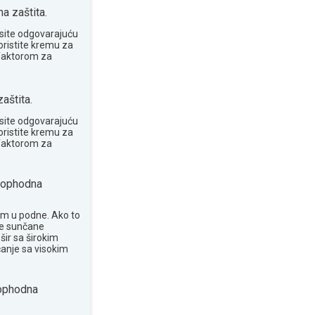
 zaštita.
site odgovarajuću
oristite kremu za
 faktorom za
aštita.
site odgovarajuću
oristite kremu za
 faktorom za
ophodna
om u podne. Ako to
te sunčane
šir sa širokim
anje sa visokim
phodna