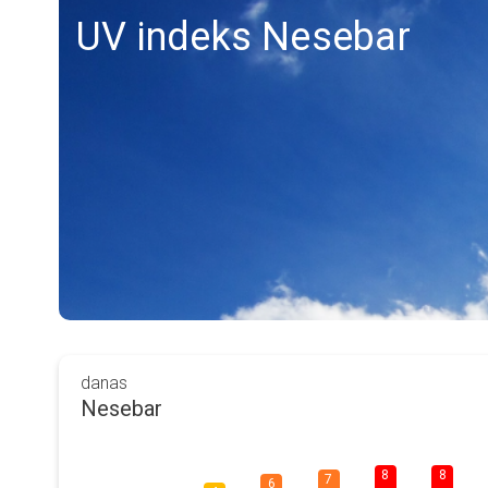
UV indeks Nesebar
danas
Nesebar
8
8
7
6