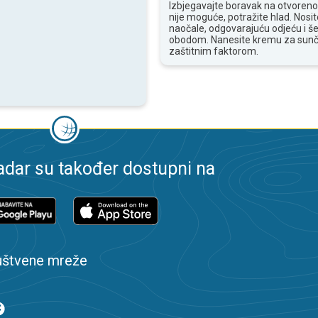
Izbjegavajte boravak na otvoren
nije moguće, potražite hlad. Nosi
naočale, odgovarajuću odjeću i še
obodom. Nanesite kremu za sunč
zaštitnim faktorom.
dar su također dostupni na
uštvene mreže