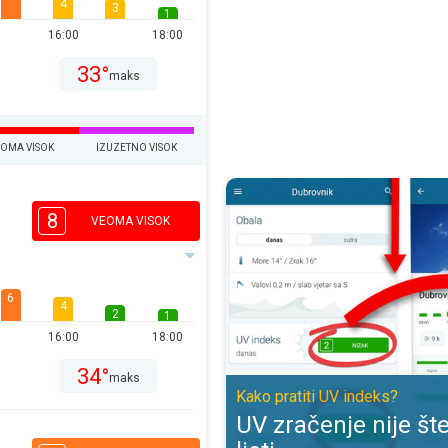
4
3
1
16:00
18:00
33°
maks
EOMA VISOK
IZUZETNO VISOK
UV zračenje nije štetno samo ljeti
8
VEOMA VISOK
6
4
2
1
16:00
18:00
34°
maks
Kako pratiti UV indeks?
UV zračenje nije š