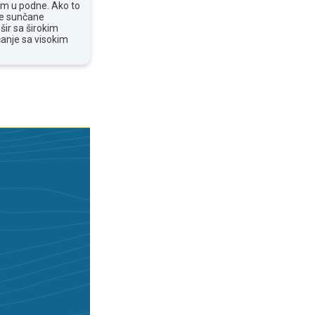
om u podne. Ako to
te sunčane
šir sa širokim
anje sa visokim