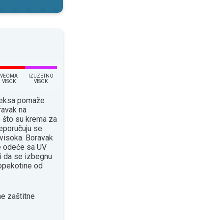
VEOMA
IZUZETNO
VISOK
VISOK
ndeksa pomaže
ravak na
o što su krema za
eporučuju se
 visoka. Boravak
će odeće sa UV
 da se izbegnu
 opekotine od
e zaštitne