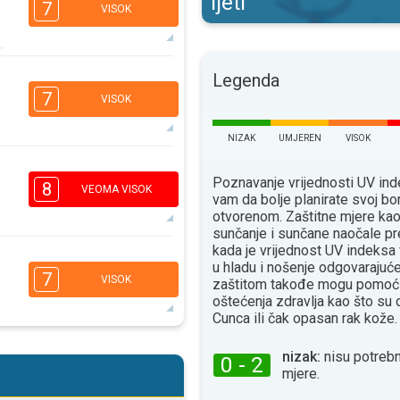
ljeti
7
VISOK
Legenda
5
2
2
1
7
VISOK
16:00
18:00
34°
NIZAK
UMJEREN
VISOK
maks
5
2
Poznavanje vrijednosti UV i
1
1
8
VEOMA VISOK
vam da bolje planirate svoj bo
16:00
18:00
otvorenom. Zaštitne mjere ka
32°
sunčanje i sunčane naočale pr
maks
kada je vrijednost UV indeksa
6
u hladu i nošenje odgovaraju
4
2
1
7
VISOK
zaštitom takođe mogu pomoći
16:00
18:00
oštećenja zdravlja kao što su
Сunca ili čak opasan rak kože.
31°
maks
5
4
nizak:
nisu potrebn
0 - 2
2
1
mjere.
16:00
18:00