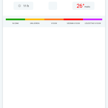
26°
11 h
maks
NIZAK
UMJEREN
VISOK
VEOMA VISOK
IZUZETNO VISOK