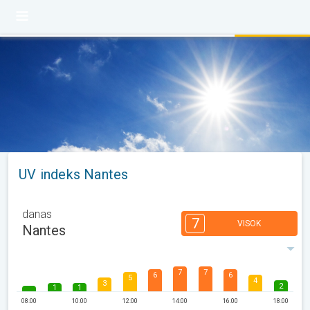
UV indeks Nantes
danas
7
VISOK
Nantes
7
7
6
6
5
4
3
2
1
1
08:00
10:00
12:00
14:00
16:00
18:00