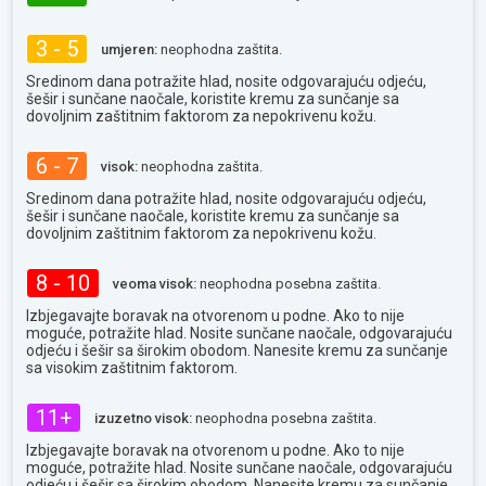
3 - 5
umjeren:
neophodna zaštita.
Sredinom dana potražite hlad, nosite odgovarajuću odjeću,
šešir i sunčane naočale, koristite kremu za sunčanje sa
dovoljnim zaštitnim faktorom za nepokrivenu kožu.
6 - 7
visok:
neophodna zaštita.
Sredinom dana potražite hlad, nosite odgovarajuću odjeću,
šešir i sunčane naočale, koristite kremu za sunčanje sa
dovoljnim zaštitnim faktorom za nepokrivenu kožu.
8 - 10
veoma visok:
neophodna posebna zaštita.
Izbjegavajte boravak na otvorenom u podne. Ako to nije
moguće, potražite hlad. Nosite sunčane naočale, odgovarajuću
odjeću i šešir sa širokim obodom. Nanesite kremu za sunčanje
sa visokim zaštitnim faktorom.
11+
izuzetno visok:
neophodna posebna zaštita.
Izbjegavajte boravak na otvorenom u podne. Ako to nije
moguće, potražite hlad. Nosite sunčane naočale, odgovarajuću
odjeću i šešir sa širokim obodom. Nanesite kremu za sunčanje