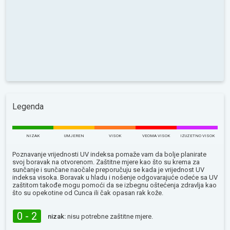
Legenda
NIZAK
UMJEREN
VISOK
VEOMA VISOK
IZUZETNO VISOK
Poznavanje vrijednosti UV indeksa pomaže vam da bolje planirate
svoj boravak na otvorenom. Zaštitne mjere kao što su krema za
sunčanje i sunčane naočale preporučuju se kada je vrijednost UV
indeksa visoka. Boravak u hladu i nošenje odgovarajuće odeće sa UV
zaštitom takođe mogu pomoći da se izbegnu oštećenja zdravlja kao
što su opekotine od Сunca ili čak opasan rak kože.
0 - 2
nizak:
nisu potrebne zaštitne mjere.