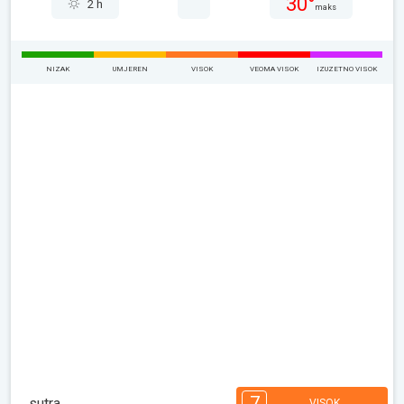
30°
2 h
maks
NIZAK
UMJEREN
VISOK
VEOMA VISOK
IZUZETNO VISOK
7
sutra
VISOK