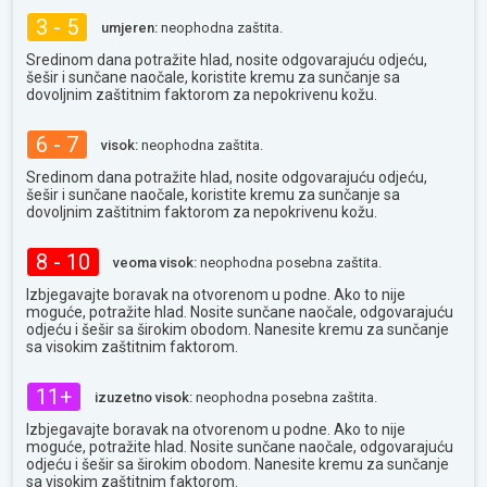
3 - 5
umjeren:
neophodna zaštita.
Sredinom dana potražite hlad, nosite odgovarajuću odjeću,
šešir i sunčane naočale, koristite kremu za sunčanje sa
dovoljnim zaštitnim faktorom za nepokrivenu kožu.
6 - 7
visok:
neophodna zaštita.
Sredinom dana potražite hlad, nosite odgovarajuću odjeću,
šešir i sunčane naočale, koristite kremu za sunčanje sa
dovoljnim zaštitnim faktorom za nepokrivenu kožu.
8 - 10
veoma visok:
neophodna posebna zaštita.
Izbjegavajte boravak na otvorenom u podne. Ako to nije
moguće, potražite hlad. Nosite sunčane naočale, odgovarajuću
odjeću i šešir sa širokim obodom. Nanesite kremu za sunčanje
sa visokim zaštitnim faktorom.
11+
izuzetno visok:
neophodna posebna zaštita.
Izbjegavajte boravak na otvorenom u podne. Ako to nije
moguće, potražite hlad. Nosite sunčane naočale, odgovarajuću
odjeću i šešir sa širokim obodom. Nanesite kremu za sunčanje
sa visokim zaštitnim faktorom.