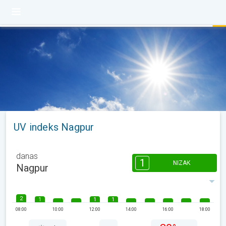
UV indeks Nagpur
danas
1
NIZAK
Nagpur
2
1
1
1
08:00
10:00
12:00
14:00
16:00
18:00