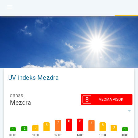
UV indeks Mezdra
danas
8
VEOMA VISOK
Mezdra
8
8
7
7
5
5
3
3
2
1
1
08:00
10:00
12:00
14:00
16:00
18:00