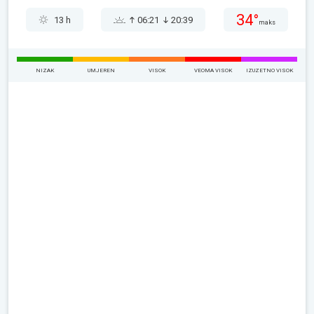
34°
13 h
06:21
20:39
maks
NIZAK
UMJEREN
VISOK
VEOMA VISOK
IZUZETNO VISOK