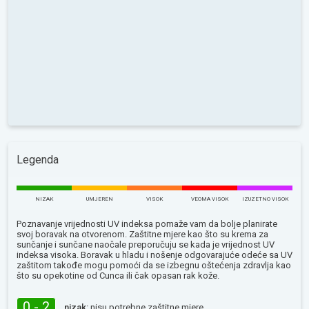
Legenda
NIZAK
UMJEREN
VISOK
VEOMA VISOK
IZUZETNO VISOK
Poznavanje vrijednosti UV indeksa pomaže vam da bolje planirate
svoj boravak na otvorenom. Zaštitne mjere kao što su krema za
sunčanje i sunčane naočale preporučuju se kada je vrijednost UV
indeksa visoka. Boravak u hladu i nošenje odgovarajuće odeće sa UV
zaštitom takođe mogu pomoći da se izbegnu oštećenja zdravlja kao
što su opekotine od Сunca ili čak opasan rak kože.
0 - 2
nizak:
nisu potrebne zaštitne mjere.