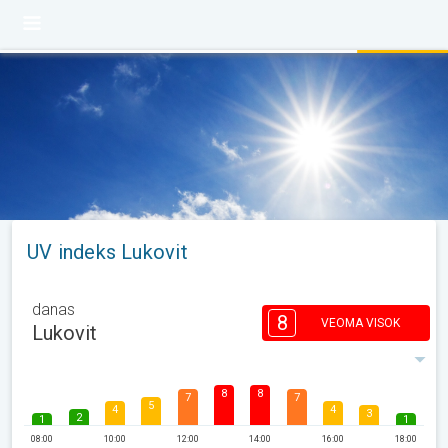
UV indeks Lukovit
danas
8
VEOMA VISOK
Lukovit
8
8
7
7
5
4
4
3
2
1
1
08:00
10:00
12:00
14:00
16:00
18:00