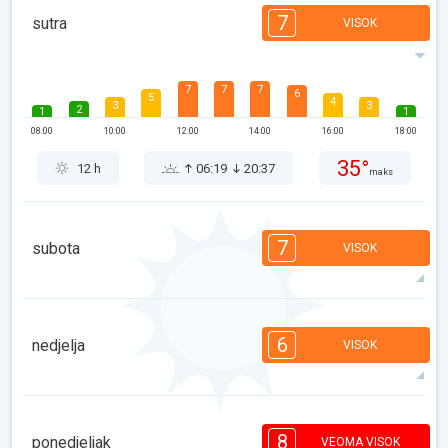
7
sutra
VISOK
7
7
7
6
5
4
3
3
2
1
1
08:00
10:00
12:00
14:00
16:00
18:00
35°
12 h
06:19
20:37
maks
7
subota
VISOK
7
7
6
6
5
4
3
3
2
1
1
6
nedjelja
VISOK
08:00
10:00
12:00
14:00
16:00
18:00
34°
12 h
06:20
20:36
maks
6
5
5
5
4
4
3
2
2
1
1
8
ponedjeljak
VEOMA VISOK