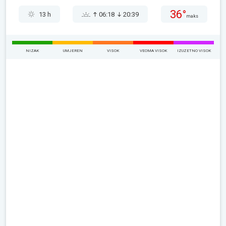
36°
13 h
06:18
20:39
maks
NIZAK
UMJEREN
VISOK
VEOMA VISOK
IZUZETNO VISOK