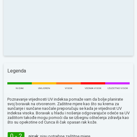
Legenda
NIZAK
UMJEREN
VISOK
VEOMA VISOK
IZUZETNO VISOK
Poznavanje vrijednosti UV indeksa pomaže vam da bolje planirate
svoj boravak na otvorenom. Zaštitne mjere kao što su krema za
sunčanje i sunčane naočale preporučuju se kada je vrijednost UV
indeksa visoka. Boravak u hladu i nošenje odgovarajuće odeće sa UV
zaštitom takođe mogu pomoći da se izbegnu oštećenja zdravlja kao
što su opekotine od Сunca ili čak opasan rak kože.
0 - 2
nizak:
nisu potrebne zaštitne mjere.