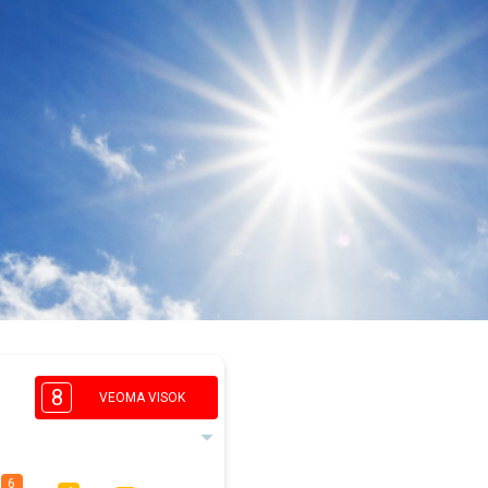
8
VEOMA VISOK
6