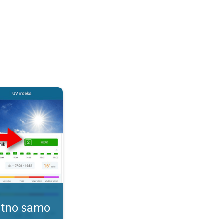
. Kako pratiti UV indeks?. . .
tetno samo