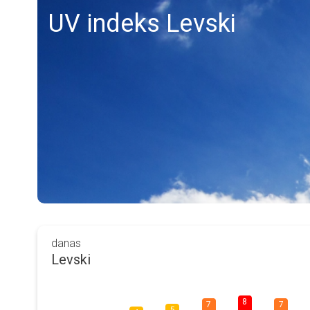
UV indeks Levski
danas
Levski
8
7
7