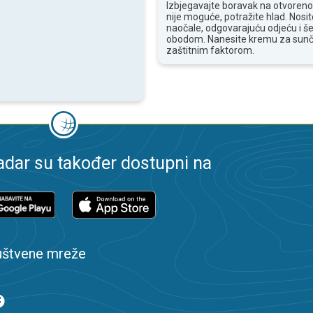
Izbjegavajte boravak na otvoren
nije moguće, potražite hlad. Nosi
naočale, odgovarajuću odjeću i še
obodom. Nanesite kremu za sunč
zaštitnim faktorom.
dar su također dostupni na
uštvene mreže