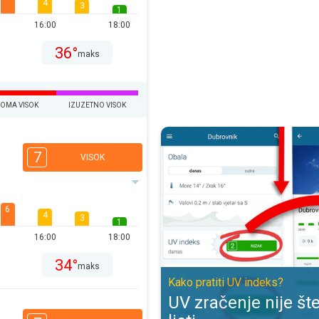
4
3
1
16:00
18:00
36°
maks
EOMA VISOK
IZUZETNO VISOK
UV zračenje nije štetno samo ljeti
7
VISOK
6
4
3
1
16:00
18:00
34°
maks
Kako pratiti UV indeks?
UV zračenje nije š