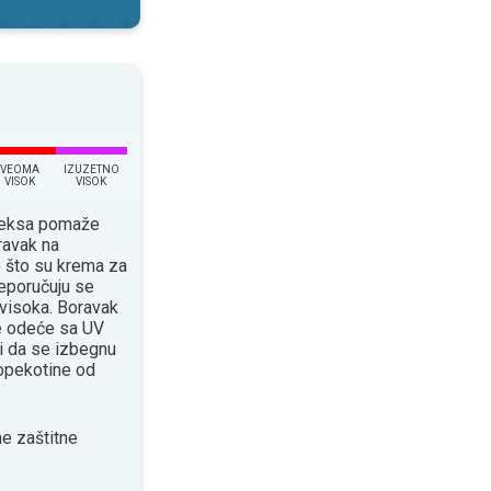
VEOMA
IZUZETNO
VISOK
VISOK
ndeksa pomaže
ravak na
o što su krema za
eporučuju se
 visoka. Boravak
će odeće sa UV
 da se izbegnu
 opekotine od
e zaštitne