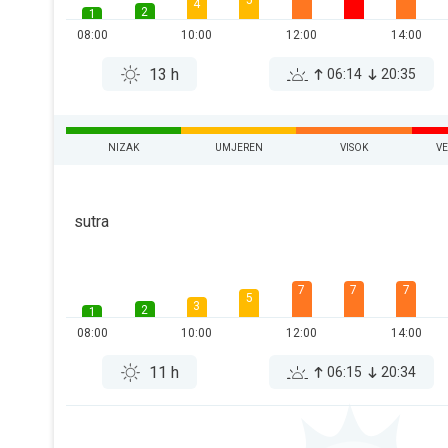
5
4
2
1
08:00
10:00
12:00
14:00
13 h
06:14
20:35
NIZAK
UMJEREN
VISOK
V
sutra
7
7
7
5
3
2
1
08:00
10:00
12:00
14:00
11 h
06:15
20:34