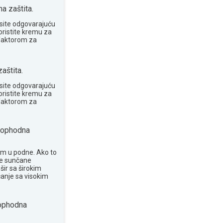
 zaštita.
site odgovarajuću
oristite kremu za
 faktorom za
aštita.
site odgovarajuću
oristite kremu za
 faktorom za
ophodna
om u podne. Ako to
te sunčane
šir sa širokim
anje sa visokim
phodna