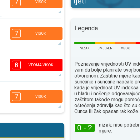
ljeti
7
VISOK
6
Legenda
4
2
1
7
VISOK
16:00
18:00
34°
NIZAK
UMJEREN
VISOK
maks
6
4
3
1
Poznavanje vrijednosti UV i
8
VEOMA VISOK
16:00
18:00
vam da bolje planirate svoj bo
otvorenom. Zaštitne mjere ka
32°
sunčanje i sunčane naočale pr
maks
kada je vrijednost UV indeksa
6
5
u hladu i nošenje odgovaraju
3
1
7
VISOK
zaštitom takođe mogu pomoći
16:00
18:00
oštećenja zdravlja kao što su
Сunca ili čak opasan rak kože.
33°
maks
5
4
nizak:
nisu potrebn
2
1
0 - 2
mjere.
16:00
18:00