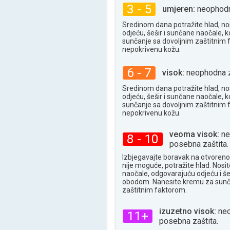
35°
3 - 5
maks
umjeren:
neophodna
Sredinom dana potražite hlad, no
odjeću, šešir i sunčane naočale, k
sunčanje sa dovoljnim zaštitnim
nepokrivenu kožu.
6 - 7
visok:
neophodna z
Sredinom dana potražite hlad, no
odjeću, šešir i sunčane naočale, k
sunčanje sa dovoljnim zaštitnim
nepokrivenu kožu.
veoma visok:
ne
8 - 10
posebna zaštita.
Izbjegavajte boravak na otvoren
nije moguće, potražite hlad. Nosi
naočale, odgovarajuću odjeću i še
obodom. Nanesite kremu za sunč
zaštitnim faktorom.
izuzetno visok:
neo
11+
posebna zaštita.