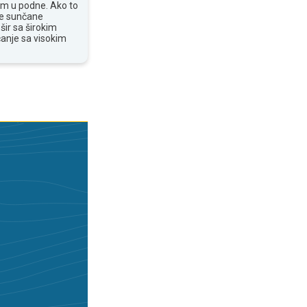
om u podne. Ako to
te sunčane
šir sa širokim
anje sa visokim