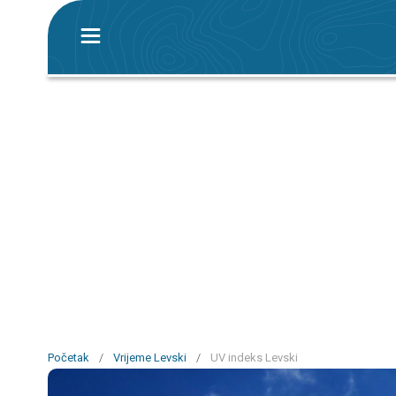
Početak
/
Vrijeme Levski
/
UV indeks Levski