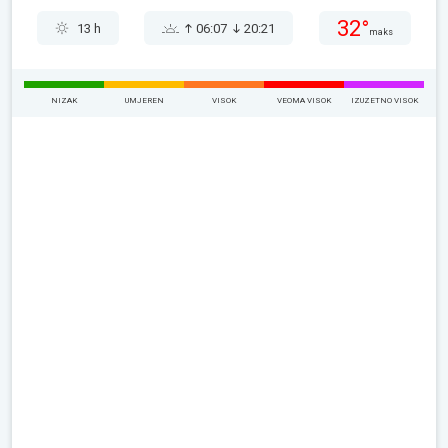
32°
13 h
06:07
20:21
maks
NIZAK
UMJEREN
VISOK
VEOMA VISOK
IZUZETNO VISOK