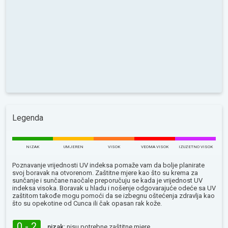
Legenda
NIZAK
UMJEREN
VISOK
VEOMA VISOK
IZUZETNO VISOK
Poznavanje vrijednosti UV indeksa pomaže vam da bolje planirate
svoj boravak na otvorenom. Zaštitne mjere kao što su krema za
sunčanje i sunčane naočale preporučuju se kada je vrijednost UV
indeksa visoka. Boravak u hladu i nošenje odgovarajuće odeće sa UV
zaštitom takođe mogu pomoći da se izbegnu oštećenja zdravlja kao
što su opekotine od Сunca ili čak opasan rak kože.
0 - 2
nizak:
nisu potrebne zaštitne mjere.