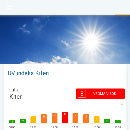
UV indeks Kiten
sutra
8
VEOMA VISOK
Kiten
8
7
7
6
6
4
4
2
2
1
1
08:00
10:00
12:00
14:00
16:00
18:00