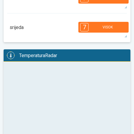
08:00
10:00
12:00
14:00
16:00
18:00
30°
14 h
06:10
20:17
maks
7
7
6
6
5
5
4
3
2
2
1
7
srijeda
VISOK
08:00
10:00
12:00
14:00
16:00
18:00
30°
13 h
06:11
20:15
maks
7
6
6
6
5
5
4
3
2
2
1
TemperaturaRadar
08:00
10:00
12:00
14:00
16:00
18:00
31°
14 h
06:12
20:14
maks