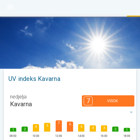
UV indeks Kavarna
nedjelja
7
VISOK
Kavarna
7
6
5
4
4
3
3
2
2
1
1
08:00
10:00
12:00
14:00
16:00
18:00