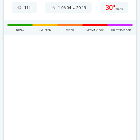
30°
11 h
06:04
20:19
maks
NIZAK
UMJEREN
VISOK
VEOMA VISOK
IZUZETNO VISOK