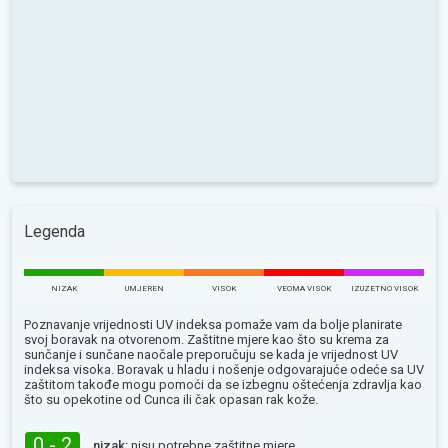
Legenda
NIZAK
UMJEREN
VISOK
VEOMA VISOK
IZUZETNO VISOK
Poznavanje vrijednosti UV indeksa pomaže vam da bolje planirate
svoj boravak na otvorenom. Zaštitne mjere kao što su krema za
sunčanje i sunčane naočale preporučuju se kada je vrijednost UV
indeksa visoka. Boravak u hladu i nošenje odgovarajuće odeće sa UV
zaštitom takođe mogu pomoći da se izbegnu oštećenja zdravlja kao
što su opekotine od Сunca ili čak opasan rak kože.
0 - 2
nizak:
nisu potrebne zaštitne mjere.