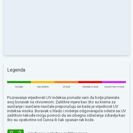
Legenda
NIZAK
UMJEREN
VISOK
VEOMA VISOK
IZUZETNO VISOK
Poznavanje vrijednosti UV indeksa pomaže vam da bolje planirate
svoj boravak na otvorenom. Zaštitne mjere kao što su krema za
sunčanje i sunčane naočale preporučuju se kada je vrijednost UV
indeksa visoka. Boravak u hladu i nošenje odgovarajuće odeće sa UV
zaštitom takođe mogu pomoći da se izbegnu oštećenja zdravlja kao
što su opekotine od Сunca ili čak opasan rak kože.