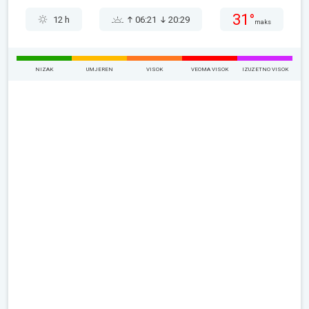
31°
12 h
06:21
20:29
maks
NIZAK
UMJEREN
VISOK
VEOMA VISOK
IZUZETNO VISOK