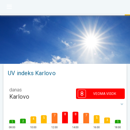
UV indeks Karlovo
danas
8
VEOMA VISOK
Karlovo
8
8
7
7
5
5
4
3
2
1
1
08:00
10:00
12:00
14:00
16:00
18:00