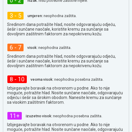
0 - 2
nizak:
nisu potrebne zaštitne mjere.
3 - 5
umjeren:
neophodna zaštita.
Sredinom dana potražite hlad, nosite odgovarajuću odjeću,
šešir i sunčane naočale, koristite kremu za sunčanje sa
dovoljnim zaštitnim faktorom za nepokrivenu kožu.
6 - 7
visok:
neophodna zaštita.
Sredinom dana potražite hlad, nosite odgovarajuću odjeću,
šešir i sunčane naočale, koristite kremu za sunčanje sa
dovoljnim zaštitnim faktorom za nepokrivenu kožu.
8 - 10
veoma visok:
neophodna posebna zaštita.
Izbjegavajte boravak na otvorenom u podne. Ako to nije
moguće, potražite hlad. Nosite sunčane naočale, odgovarajuću
odjeću i šešir sa širokim obodom. Nanesite kremu za sunčanje
sa visokim zaštitnim faktorom.
11+
izuzetno visok:
neophodna posebna zaštita.
Izbjegavajte boravak na otvorenom u podne. Ako to nije
moguće, potražite hlad. Nosite sunčane naočale, odgovarajuću