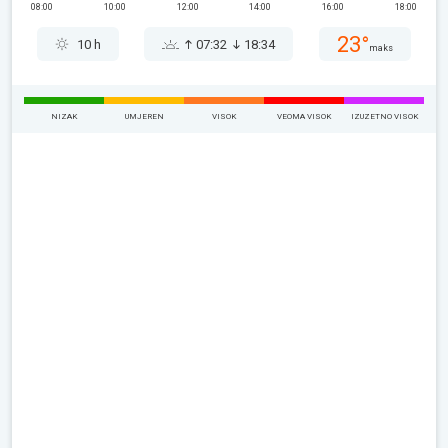
08:00
10:00
12:00
14:00
16:00
18:00
23°
10 h
07:32
18:34
maks
NIZAK
UMJEREN
VISOK
VEOMA VISOK
IZUZETNO VISOK