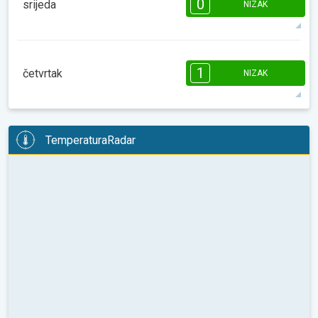
0
srijeda
NIZAK
12°
0 h
07:29
18:35
maks
08:00
10:00
12:00
14:00
16:00
18:00
1
četvrtak
NIZAK
14°
0 h
07:29
18:36
maks
1
1
1
1
1
1
08:00
10:00
12:00
14:00
16:00
18:00
TemperaturaRadar
20°
2 h
07:28
18:36
maks