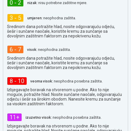
0 - 2
nizak:
nisu potrebne zaštitne mjere.
3 - 5
umjeren:
neophodna zaštita.
Sredinom dana potražite hlad, nosite odgovarajuću odjeću,
šešir i sunčane naočale, koristite kremu za sunčanje sa
dovoljnim zaštitnim faktorom za nepokrivenu kožu.
6 - 7
visok:
neophodna zaštita.
Sredinom dana potražite hlad, nosite odgovarajuću odjeću,
šešir i sunčane naočale, koristite kremu za sunčanje sa
dovoljnim zaštitnim faktorom za nepokrivenu kožu.
8 - 10
veoma visok:
neophodna posebna zaštita.
Izbjegavajte boravak na otvorenom u podne. Ako to nije
moguće, potražite hlad. Nosite sunčane naočale, odgovarajuću
odjeću i šešir sa širokim obodom. Nanesite kremu za sunčanje
sa visokim zaštitnim faktorom.
11+
izuzetno visok:
neophodna posebna zaštita.
Izbjegavajte boravak na otvorenom u podne. Ako to nije
moguće, potražite hlad. Nosite sunčane naočale, odgovarajuću