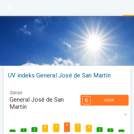
UV indeks General José de San Martín
danas
General José de San
6
VISOK
Martín
6
5
5
4
4
2
2
1
1