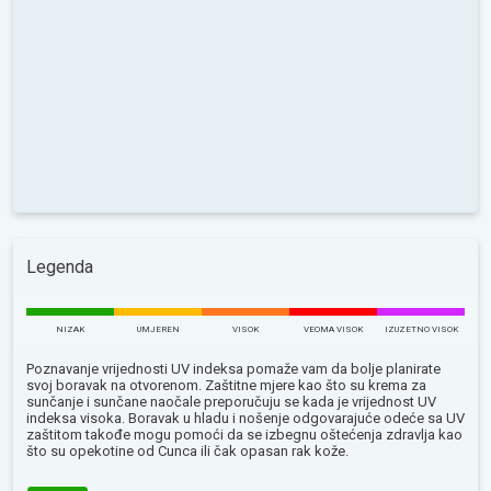
Legenda
NIZAK
UMJEREN
VISOK
VEOMA VISOK
IZUZETNO VISOK
Poznavanje vrijednosti UV indeksa pomaže vam da bolje planirate
svoj boravak na otvorenom. Zaštitne mjere kao što su krema za
sunčanje i sunčane naočale preporučuju se kada je vrijednost UV
indeksa visoka. Boravak u hladu i nošenje odgovarajuće odeće sa UV
zaštitom takođe mogu pomoći da se izbegnu oštećenja zdravlja kao
što su opekotine od Сunca ili čak opasan rak kože.