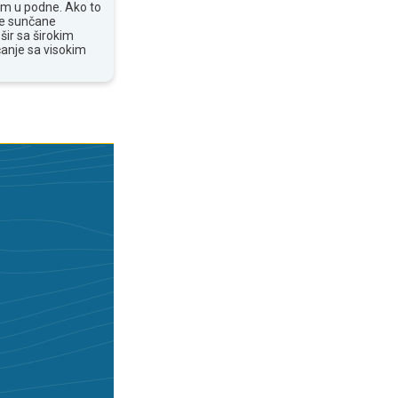
om u podne. Ako to
te sunčane
šir sa širokim
anje sa visokim