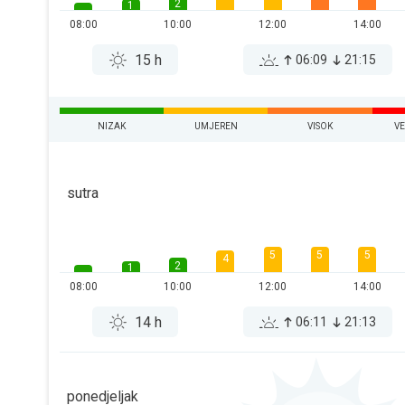
2
1
08:00
10:00
12:00
14:00
15 h
06:09
21:15
NIZAK
UMJEREN
VISOK
V
sutra
5
5
5
4
2
1
08:00
10:00
12:00
14:00
14 h
06:11
21:13
ponedjeljak