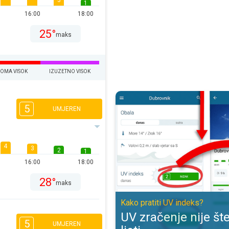
3
1
16:00
18:00
25°
maks
EOMA VISOK
IZUZETNO VISOK
UV zračenje nije štetno samo ljeti
5
UMJEREN
4
3
2
1
16:00
18:00
28°
maks
Kako pratiti UV indeks?
UV zračenje nije š
5
UMJEREN