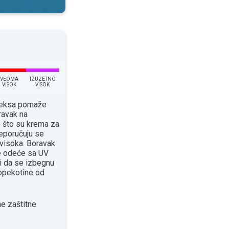
VEOMA
IZUZETNO
VISOK
VISOK
ndeksa pomaže
ravak na
o što su krema za
eporučuju se
 visoka. Boravak
će odeće sa UV
 da se izbegnu
 opekotine od
e zaštitne