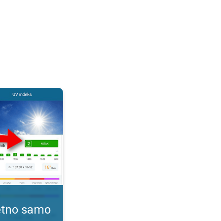
. Kako pratiti UV indeks?. . .
tetno samo