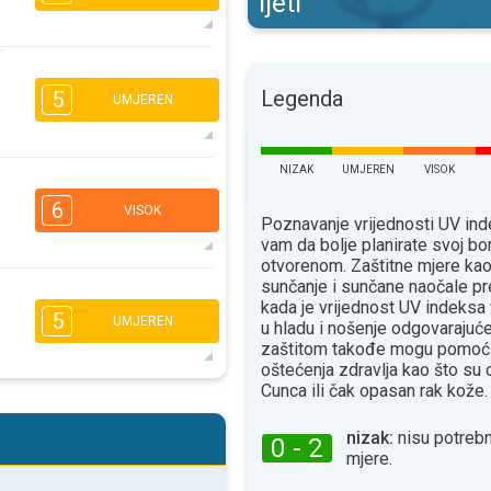
ljeti
5
4
3
1
Legenda
5
UMJEREN
16:00
18:00
23°
maks
NIZAK
UMJEREN
VISOK
5
4
3
1
6
VISOK
16:00
18:00
Poznavanje vrijednosti UV i
vam da bolje planirate svoj bo
22°
maks
otvorenom. Zaštitne mjere ka
sunčanje i sunčane naočale pr
5
4
3
kada je vrijednost UV indeksa
1
5
UMJEREN
u hladu i nošenje odgovaraju
16:00
18:00
zaštitom takođe mogu pomoći
26°
oštećenja zdravlja kao što su
maks
Сunca ili čak opasan rak kože.
5
4
2
2
16:00
18:00
nizak:
nisu potrebn
0 - 2
mjere.
31°
maks