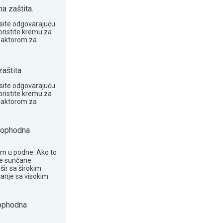
 zaštita.
site odgovarajuću
oristite kremu za
 faktorom za
aštita.
site odgovarajuću
oristite kremu za
 faktorom za
ophodna
om u podne. Ako to
te sunčane
šir sa širokim
anje sa visokim
phodna