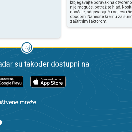
Izbjegavajte boravak na otvoren
nije moguće, potražite hlad. Nosi
naočale, odgovarajuću odjeću i še
obodom. Nanesite kremu za sunč
zaštitnim faktorom.
dar su također dostupni na
uštvene mreže