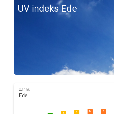
UV indeks Ede
danas
Ede
6
6
5
4