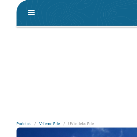
Početak
/
Vrijeme Ede
/
UV indeks Ede