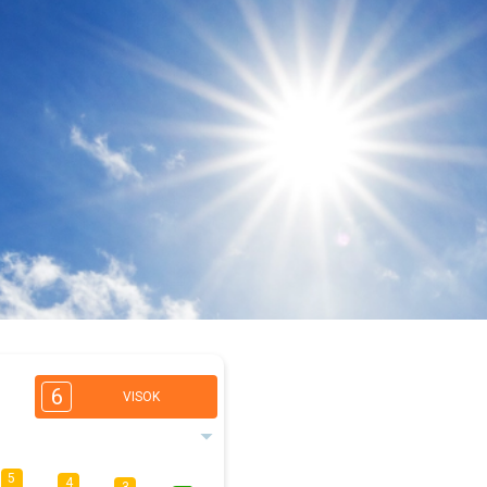
6
VISOK
5
4