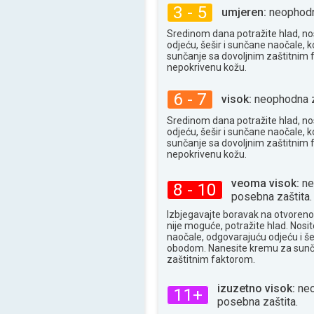
3 - 5
umjeren:
neophodna
Sredinom dana potražite hlad, no
odjeću, šešir i sunčane naočale, k
sunčanje sa dovoljnim zaštitnim
nepokrivenu kožu.
6 - 7
visok:
neophodna z
Sredinom dana potražite hlad, no
odjeću, šešir i sunčane naočale, k
sunčanje sa dovoljnim zaštitnim
nepokrivenu kožu.
veoma visok:
ne
8 - 10
posebna zaštita.
Izbjegavajte boravak na otvoren
nije moguće, potražite hlad. Nosi
naočale, odgovarajuću odjeću i še
obodom. Nanesite kremu za sunč
zaštitnim faktorom.
izuzetno visok:
neo
11+
posebna zaštita.