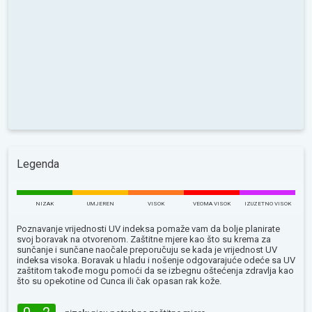
Legenda
NIZAK
UMJEREN
VISOK
VEOMA VISOK
IZUZETNO VISOK
Poznavanje vrijednosti UV indeksa pomaže vam da bolje planirate
svoj boravak na otvorenom. Zaštitne mjere kao što su krema za
sunčanje i sunčane naočale preporučuju se kada je vrijednost UV
indeksa visoka. Boravak u hladu i nošenje odgovarajuće odeće sa UV
zaštitom takođe mogu pomoći da se izbegnu oštećenja zdravlja kao
što su opekotine od Сunca ili čak opasan rak kože.