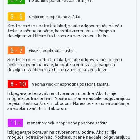
0 - 2
nizak:
nisu potrebne zaštitne mjere.
3 - 5
umjeren:
neophodna zaštita.
Sredinom dana potražite hlad, nosite odgovarajuću odjeću,
šešir i sunčane naočale, koristite kremu za sunčanje sa
dovoljnim zaštitnim faktorom za nepokrivenu kožu.
6 - 7
visok:
neophodna zaštita.
Sredinom dana potražite hlad, nosite odgovarajuću odjeću,
šešir i sunčane naočale, koristite kremu za sunčanje sa
dovoljnim zaštitnim faktorom za nepokrivenu kožu.
8 - 10
veoma visok:
neophodna posebna zaštita.
Izbjegavajte boravak na otvorenom u podne. Ako to nije
moguće, potražite hlad. Nosite sunčane naočale, odgovarajuću
odjeću i šešir sa širokim obodom. Nanesite kremu za sunčanje
sa visokim zaštitnim faktorom.
11+
izuzetno visok:
neophodna posebna zaštita.
Izbjegavajte boravak na otvorenom u podne. Ako to nije
moguće, potražite hlad. Nosite sunčane naočale, odgovarajuću