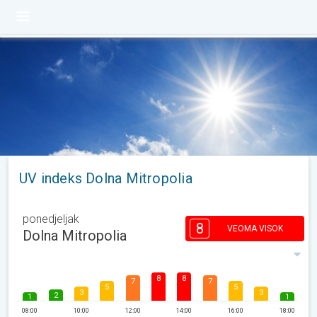
UV indeks Dolna Mitropolia
ponedjeljak
8
VEOMA VISOK
Dolna Mitropolia
8
8
7
7
5
5
3
3
2
1
1
08:00
10:00
12:00
14:00
16:00
18:00