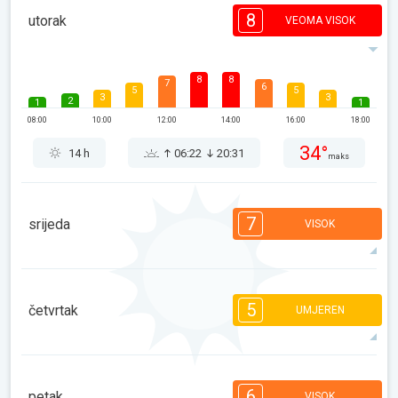
8
utorak
VEOMA VISOK
8
8
7
6
5
5
3
3
2
1
1
08:00
10:00
12:00
14:00
16:00
18:00
34°
14 h
06:22
20:31
maks
7
srijeda
VISOK
7
7
6
6
5
4
3
2
2
1
1
5
četvrtak
UMJEREN
08:00
10:00
12:00
14:00
16:00
18:00
36°
13 h
06:23
20:29
maks
5
5
4
4
4
3
2
2
2
1
6
petak
VISOK