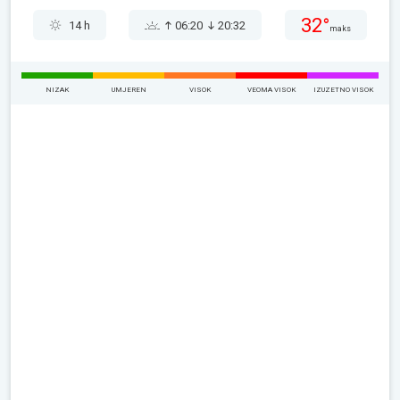
32°
14 h
06:20
20:32
maks
NIZAK
UMJEREN
VISOK
VEOMA VISOK
IZUZETNO VISOK