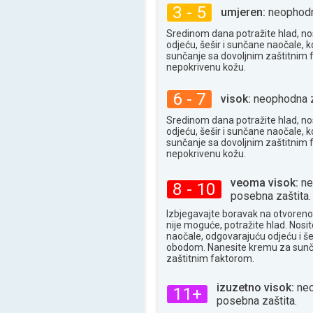
34°
3 - 5
maks
umjeren:
neophodna
Sredinom dana potražite hlad, no
odjeću, šešir i sunčane naočale, k
sunčanje sa dovoljnim zaštitnim
nepokrivenu kožu.
6 - 7
visok:
neophodna z
Sredinom dana potražite hlad, no
odjeću, šešir i sunčane naočale, k
sunčanje sa dovoljnim zaštitnim
nepokrivenu kožu.
veoma visok:
ne
8 - 10
posebna zaštita.
Izbjegavajte boravak na otvoren
nije moguće, potražite hlad. Nosi
naočale, odgovarajuću odjeću i še
obodom. Nanesite kremu za sunč
zaštitnim faktorom.
izuzetno visok:
neo
11+
posebna zaštita.