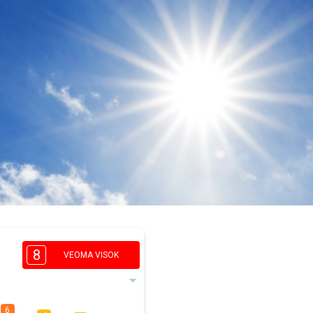
8
VEOMA VISOK
6