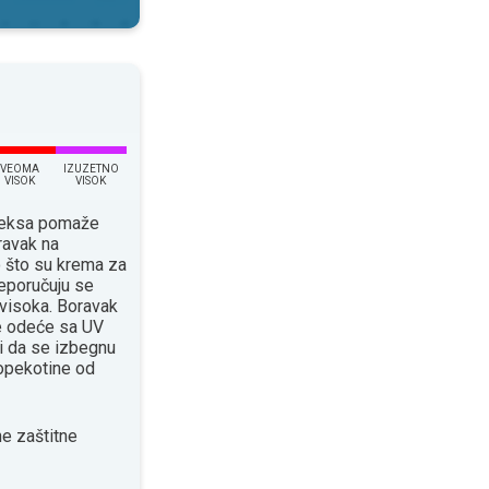
VEOMA
IZUZETNO
VISOK
VISOK
ndeksa pomaže
ravak na
o što su krema za
eporučuju se
 visoka. Boravak
će odeće sa UV
 da se izbegnu
 opekotine od
e zaštitne