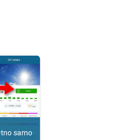
. Kako pratiti UV indeks?. . .
tetno samo