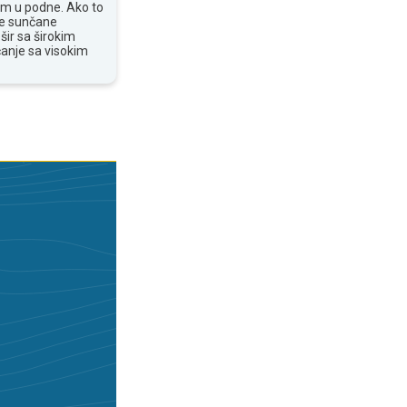
om u podne. Ako to
te sunčane
šir sa širokim
anje sa visokim