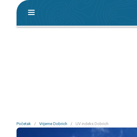
Početak
/
Vrijeme Dobrich
/
UV indeks Dobrich