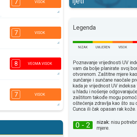
ljeti
7
VISOK
Legenda
4
3
2
1
7
VISOK
16:00
18:00
33°
NIZAK
UMJEREN
VISOK
maks
4
2
1
1
Poznavanje vrijednosti UV i
8
VEOMA VISOK
16:00
18:00
vam da bolje planirate svoj bo
otvorenom. Zaštitne mjere ka
31°
sunčanje i sunčane naočale pr
maks
kada je vrijednost UV indeksa
6
4
u hladu i nošenje odgovaraju
2
1
7
VISOK
zaštitom takođe mogu pomoći
16:00
18:00
oštećenja zdravlja kao što su
Сunca ili čak opasan rak kože.
32°
maks
5
4
nizak:
nisu potrebn
2
1
0 - 2
mjere.
16:00
18:00