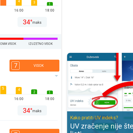
4
3
1
16:00
18:00
34°
maks
EOMA VISOK
IZUZETNO VISOK
UV zračenje nije štetno samo ljeti
7
VISOK
5
4
2
1
16:00
18:00
34°
maks
Kako pratiti UV indeks?
UV zračenje nije š