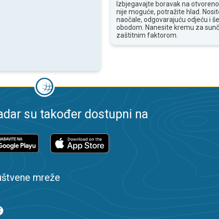
Izbjegavajte boravak na otvoren
nije moguće, potražite hlad. Nosi
naočale, odgovarajuću odjeću i še
obodom. Nanesite kremu za sunč
zaštitnim faktorom.
dar su također dostupni na
uštvene mreže