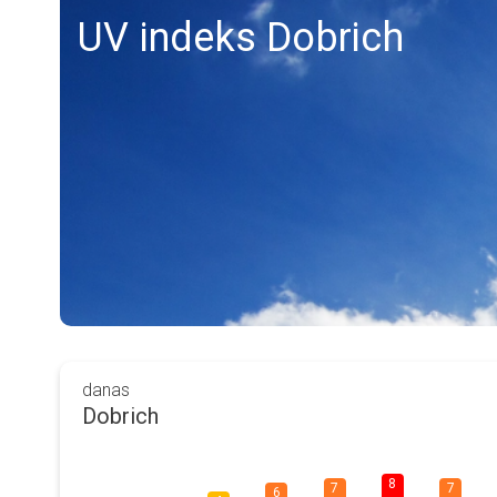
UV indeks Dobrich
danas
Dobrich
8
7
7
6