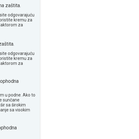
 zaštita.
site odgovarajuću
oristite kremu za
 faktorom za
aštita.
site odgovarajuću
oristite kremu za
 faktorom za
ophodna
om u podne. Ako to
te sunčane
šir sa širokim
anje sa visokim
phodna