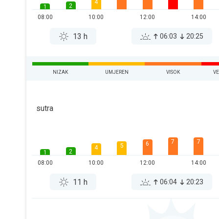
4
2
1
08:00
10:00
12:00
14:00
13 h
06:03
20:25
NIZAK
UMJEREN
VISOK
V
sutra
7
7
6
5
4
2
1
08:00
10:00
12:00
14:00
11 h
06:04
20:23