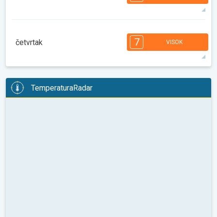
08:00
10:00
12:00
14:00
16:00
18:00
34°
14 h
06:20
20:24
maks
7
6
6
6
5
4
4
3
2
2
1
7
četvrtak
VISOK
08:00
10:00
12:00
14:00
16:00
18:00
36°
14 h
06:21
20:22
maks
7
6
6
6
5
4
4
3
2
2
1
TemperaturaRadar
08:00
10:00
12:00
14:00
16:00
18:00
35°
11 h
06:22
20:21
maks