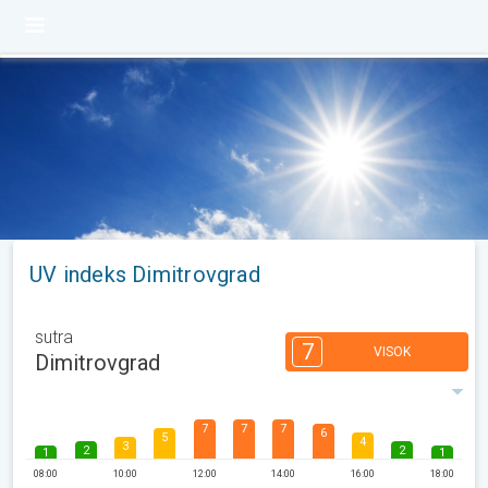
UV indeks Dimitrovgrad
sutra
7
VISOK
Dimitrovgrad
7
7
7
6
5
4
3
2
2
1
1
08:00
10:00
12:00
14:00
16:00
18:00