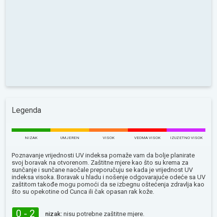
Legenda
NIZAK
UMJEREN
VISOK
VEOMA VISOK
IZUZETNO VISOK
Poznavanje vrijednosti UV indeksa pomaže vam da bolje planirate
svoj boravak na otvorenom. Zaštitne mjere kao što su krema za
sunčanje i sunčane naočale preporučuju se kada je vrijednost UV
indeksa visoka. Boravak u hladu i nošenje odgovarajuće odeće sa UV
zaštitom takođe mogu pomoći da se izbegnu oštećenja zdravlja kao
što su opekotine od Сunca ili čak opasan rak kože.
0 - 2
nizak:
nisu potrebne zaštitne mjere.