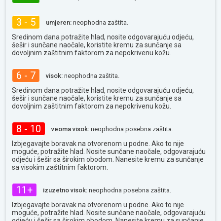
3 - 5
umjeren:
neophodna zaštita.
Sredinom dana potražite hlad, nosite odgovarajuću odjeću,
šešir i sunčane naočale, koristite kremu za sunčanje sa
dovoljnim zaštitnim faktorom za nepokrivenu kožu.
6 - 7
visok:
neophodna zaštita.
Sredinom dana potražite hlad, nosite odgovarajuću odjeću,
šešir i sunčane naočale, koristite kremu za sunčanje sa
dovoljnim zaštitnim faktorom za nepokrivenu kožu.
8 - 10
veoma visok:
neophodna posebna zaštita.
Izbjegavajte boravak na otvorenom u podne. Ako to nije
moguće, potražite hlad. Nosite sunčane naočale, odgovarajuću
odjeću i šešir sa širokim obodom. Nanesite kremu za sunčanje
sa visokim zaštitnim faktorom.
11+
izuzetno visok:
neophodna posebna zaštita.
Izbjegavajte boravak na otvorenom u podne. Ako to nije
moguće, potražite hlad. Nosite sunčane naočale, odgovarajuću
odjeću i šešir sa širokim obodom. Nanesite kremu za sunčanje