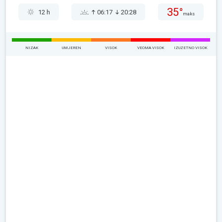
35°
12 h
06:17
20:28
maks
NIZAK
UMJEREN
VISOK
VEOMA VISOK
IZUZETNO VISOK