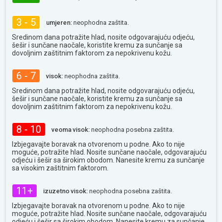
3 - 5
umjeren:
neophodna zaštita.
Sredinom dana potražite hlad, nosite odgovarajuću odjeću,
šešir i sunčane naočale, koristite kremu za sunčanje sa
dovoljnim zaštitnim faktorom za nepokrivenu kožu.
6 - 7
visok:
neophodna zaštita.
Sredinom dana potražite hlad, nosite odgovarajuću odjeću,
šešir i sunčane naočale, koristite kremu za sunčanje sa
dovoljnim zaštitnim faktorom za nepokrivenu kožu.
8 - 10
veoma visok:
neophodna posebna zaštita.
Izbjegavajte boravak na otvorenom u podne. Ako to nije
moguće, potražite hlad. Nosite sunčane naočale, odgovarajuću
odjeću i šešir sa širokim obodom. Nanesite kremu za sunčanje
sa visokim zaštitnim faktorom.
11+
izuzetno visok:
neophodna posebna zaštita.
Izbjegavajte boravak na otvorenom u podne. Ako to nije
moguće, potražite hlad. Nosite sunčane naočale, odgovarajuću
odjeću i šešir sa širokim obodom. Nanesite kremu za sunčanje