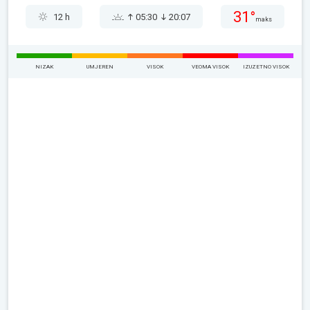
31°
12 h
05:30
20:07
maks
NIZAK
UMJEREN
VISOK
VEOMA VISOK
IZUZETNO VISOK