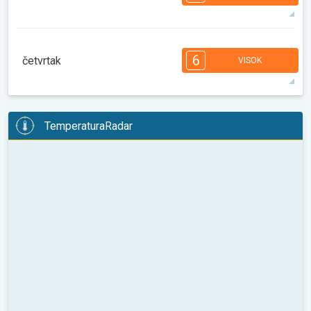
35°
12 h
05:34
20:02
maks
7
7
6
6
4
4
3
2
2
1
1
6
četvrtak
VISOK
08:00
10:00
12:00
14:00
16:00
18:00
29°
14 h
05:35
20:00
maks
6
6
6
5
5
4
4
3
2
2
1
TemperaturaRadar
08:00
10:00
12:00
14:00
16:00
18:00
29°
14 h
05:36
19:59
maks