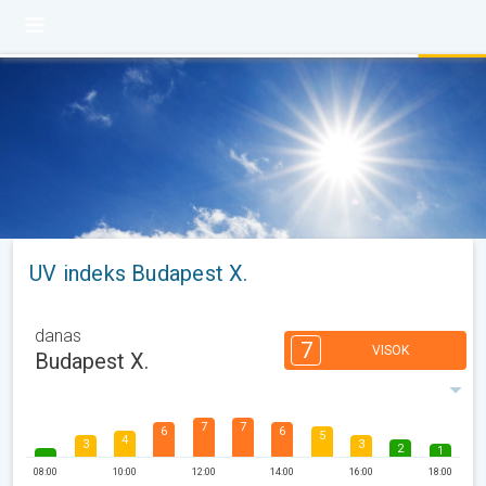
UV indeks Budapest X.
danas
7
VISOK
Budapest X.
7
7
6
6
5
4
3
3
2
1
08:00
10:00
12:00
14:00
16:00
18:00