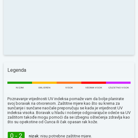
Legenda
NIZAK
UMJEREN
VISOK
VEOMA VISOK
IZUZETNO VISOK
Poznavanje vrijednosti UV indeksa pomaže vam da bolje planirate
svoj boravak na otvorenom. Zaštitne mjere kao što su krema za
sunčanje i sunčane naočale preporučuju se kada je vrijednost UV
indeksa visoka. Boravak u hladu i nošenje odgovarajuće odeće sa UV
zaštitom takođe mogu pomoći da se izbegnu oštećenja zdravlja kao
što su opekotine od Сunca ili čak opasan rak kože.
0 - 2
nizak:
nisu potrebne zaštitne mjere.