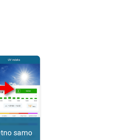
. Kako pratiti UV indeks?. . .
tetno samo