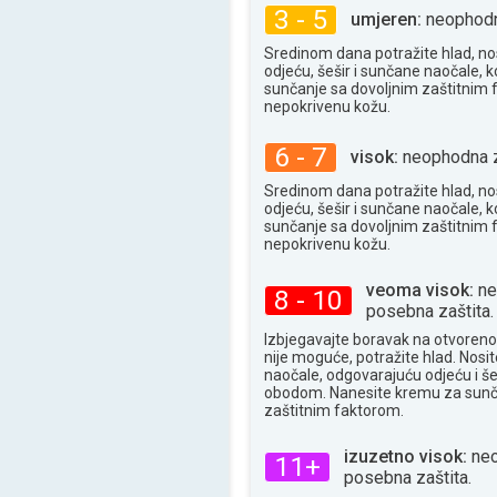
3 - 5
umjeren:
neophodna
Sredinom dana potražite hlad, no
odjeću, šešir i sunčane naočale, k
sunčanje sa dovoljnim zaštitnim
nepokrivenu kožu.
6 - 7
visok:
neophodna z
Sredinom dana potražite hlad, no
odjeću, šešir i sunčane naočale, k
sunčanje sa dovoljnim zaštitnim
nepokrivenu kožu.
veoma visok:
ne
8 - 10
posebna zaštita.
Izbjegavajte boravak na otvoren
nije moguće, potražite hlad. Nosi
naočale, odgovarajuću odjeću i še
obodom. Nanesite kremu za sunč
zaštitnim faktorom.
izuzetno visok:
neo
11+
posebna zaštita.