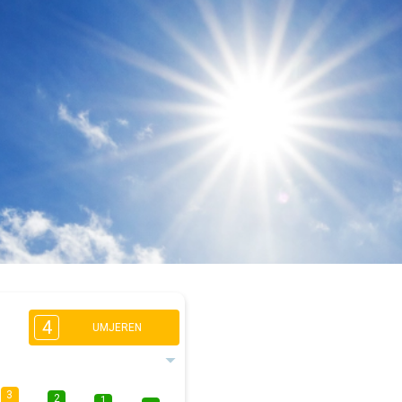
4
UMJEREN
3
2
1