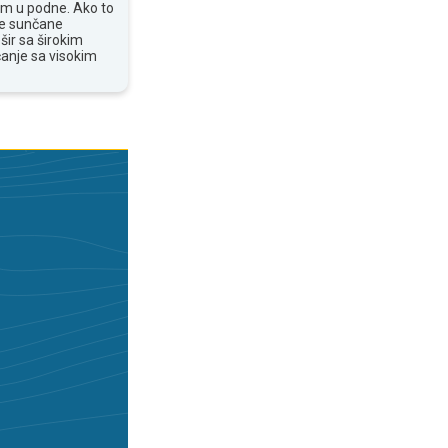
om u podne. Ako to
te sunčane
šir sa širokim
anje sa visokim