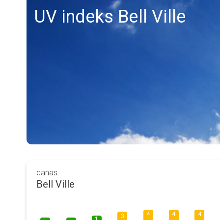
UV indeks Bell Ville
danas
Bell Ville
4
4
4
3
1