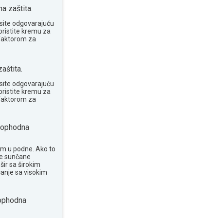
 zaštita.
site odgovarajuću
oristite kremu za
 faktorom za
aštita.
site odgovarajuću
oristite kremu za
 faktorom za
ophodna
om u podne. Ako to
te sunčane
šir sa širokim
anje sa visokim
phodna