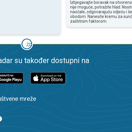
Izbjegavajte boravak na otvoren
nije moguće, potražite hlad. Nosi
naočale, odgovarajuću odjeću i še
obodom. Nanesite kremu za sunč
zaštitnim faktorom.
dar su također dostupni na
uštvene mreže