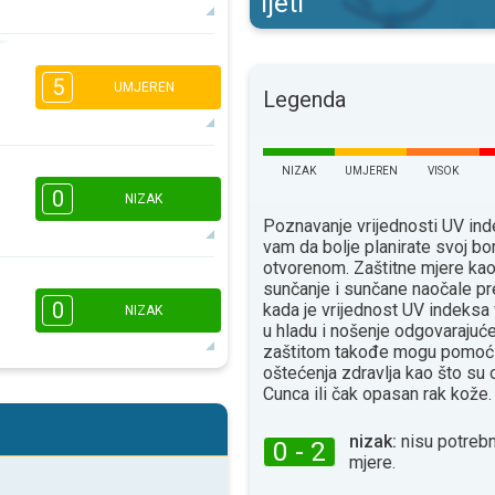
ljeti
3
2
1
5
UMJEREN
16:00
18:00
Legenda
14°
maks
NIZAK
UMJEREN
VISOK
0
NIZAK
16:00
18:00
Poznavanje vrijednosti UV i
13°
vam da bolje planirate svoj bo
maks
otvorenom. Zaštitne mjere ka
sunčanje i sunčane naočale pr
16:00
18:00
0
kada je vrijednost UV indeksa
NIZAK
u hladu i nošenje odgovaraju
9°
maks
zaštitom takođe mogu pomoći
oštećenja zdravlja kao što su
Сunca ili čak opasan rak kože.
16:00
18:00
nizak:
nisu potrebn
10°
0 - 2
maks
mjere.