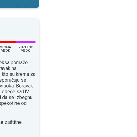
VEOMA
IZUZETNO
VISOK
VISOK
ndeksa pomaže
ravak na
o što su krema za
eporučuju se
 visoka. Boravak
će odeće sa UV
 da se izbegnu
 opekotine od
e zaštitne