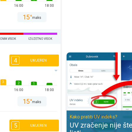
16:00
18:00
15°
maks
EOMA VISOK
IZUZETNO VISOK
UV zračenje nije štetno samo ljeti
4
UMJEREN
3
2
1
16:00
18:00
15°
maks
Kako pratiti UV indeks?
UV zračenje nije š
5
UMJEREN