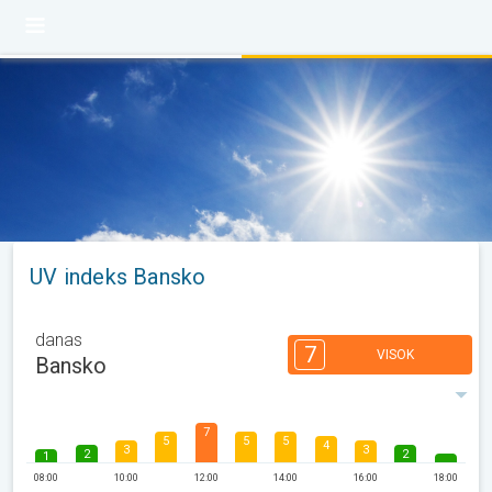
UV indeks Bansko
danas
7
VISOK
Bansko
7
5
5
5
4
3
3
2
2
1
08:00
10:00
12:00
14:00
16:00
18:00