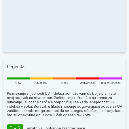
Legenda
NIZAK
UMJEREN
VISOK
VEOMA VISOK
IZUZETNO VISOK
Poznavanje vrijednosti UV indeksa pomaže vam da bolje planirate
svoj boravak na otvorenom. Zaštitne mjere kao što su krema za
sunčanje i sunčane naočale preporučuju se kada je vrijednost UV
indeksa visoka. Boravak u hladu i nošenje odgovarajuće odeće sa UV
zaštitom takođe mogu pomoći da se izbegnu oštećenja zdravlja kao
što su opekotine od Сunca ili čak opasan rak kože.
0 - 2
nizak:
nisu potrebne zaštitne mjere.