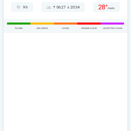
28°
9 h
06:27
20:34
maks
NIZAK
UMJEREN
VISOK
VEOMA VISOK
IZUZETNO VISOK