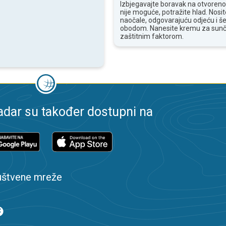
Izbjegavajte boravak na otvoren
nije moguće, potražite hlad. Nosi
naočale, odgovarajuću odjeću i še
obodom. Nanesite kremu za sunč
zaštitnim faktorom.
dar su također dostupni na
uštvene mreže