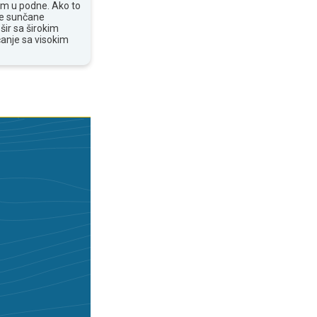
om u podne. Ako to
te sunčane
šir sa širokim
anje sa visokim