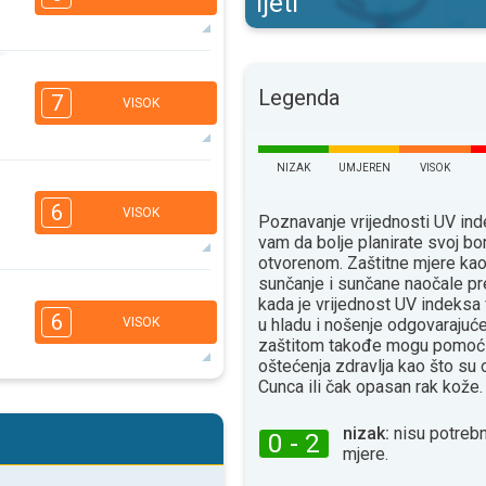
ljeti
6
5
3
2
Legenda
7
VISOK
16:00
18:00
33°
maks
NIZAK
UMJEREN
VISOK
6
5
3
2
6
VISOK
Poznavanje vrijednosti UV i
16:00
18:00
vam da bolje planirate svoj bo
otvorenom. Zaštitne mjere ka
31°
maks
sunčanje i sunčane naočale pr
5
4
3
kada je vrijednost UV indeksa
2
6
u hladu i nošenje odgovaraju
VISOK
16:00
18:00
zaštitom takođe mogu pomoći
oštećenja zdravlja kao što su
35°
maks
Сunca ili čak opasan rak kože.
5
4
3
2
nizak:
nisu potrebn
0 - 2
16:00
18:00
mjere.
38°
maks