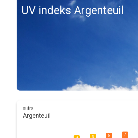
UV indeks Argenteuil
sutra
Argenteuil
7
6
5