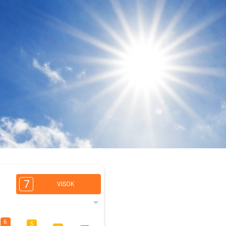
7
VISOK
6
5