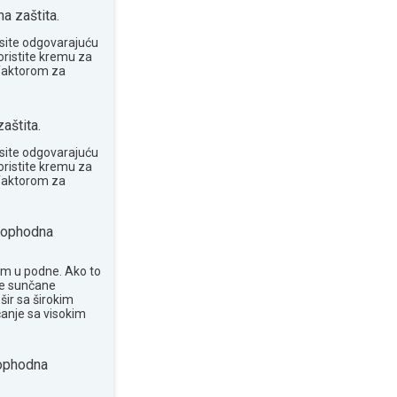
 zaštita.
site odgovarajuću
oristite kremu za
 faktorom za
aštita.
site odgovarajuću
oristite kremu za
 faktorom za
ophodna
om u podne. Ako to
te sunčane
šir sa širokim
anje sa visokim
phodna