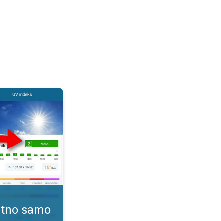
. Kako pratiti UV indeks?. . .
tetno samo