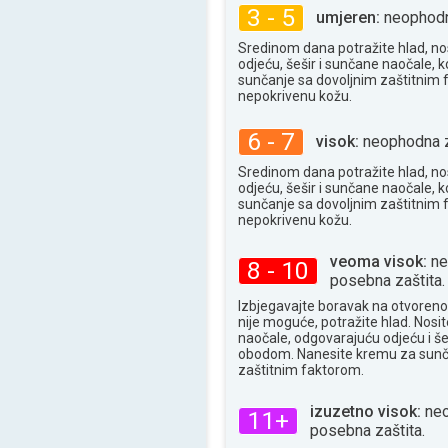
3 - 5
umjeren:
neophodna
Sredinom dana potražite hlad, no
odjeću, šešir i sunčane naočale, k
sunčanje sa dovoljnim zaštitnim
nepokrivenu kožu.
6 - 7
visok:
neophodna z
Sredinom dana potražite hlad, no
odjeću, šešir i sunčane naočale, k
sunčanje sa dovoljnim zaštitnim
nepokrivenu kožu.
veoma visok:
ne
8 - 10
posebna zaštita.
Izbjegavajte boravak na otvoren
nije moguće, potražite hlad. Nosi
naočale, odgovarajuću odjeću i še
obodom. Nanesite kremu za sunč
zaštitnim faktorom.
izuzetno visok:
neo
11+
posebna zaštita.