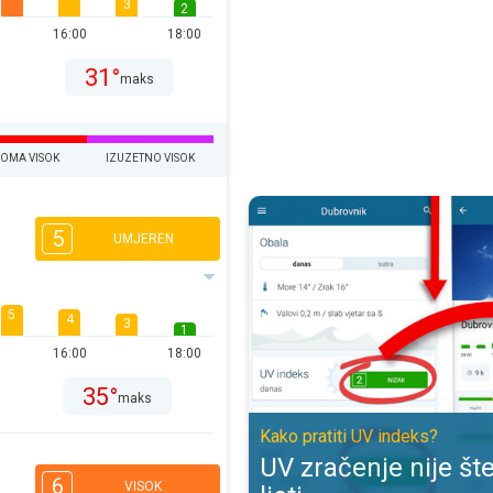
3
2
16:00
18:00
31°
maks
EOMA VISOK
IZUZETNO VISOK
UV zračenje nije štetno samo ljeti
5
UMJEREN
5
4
3
1
16:00
18:00
35°
maks
Kako pratiti UV indeks?
UV zračenje nije š
6
VISOK