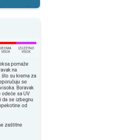
VEOMA
IZUZETNO
VISOK
VISOK
ndeksa pomaže
ravak na
o što su krema za
eporučuju se
 visoka. Boravak
će odeće sa UV
 da se izbegnu
 opekotine od
e zaštitne