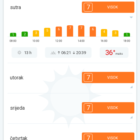
7
sutra
VISOK
7
7
6
6
5
4
3
3
2
1
1
08:00
10:00
12:00
14:00
16:00
18:00
36°
13 h
06:21
20:39
maks
7
utorak
VISOK
7
7
6
5
5
3
3
2
2
1
1
7
srijeda
VISOK
08:00
10:00
12:00
14:00
16:00
18:00
36°
12 h
06:22
20:38
maks
7
7
6
6
5
4
3
3
1
1
1
7
četvrtak
VISOK