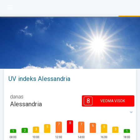
UV indeks Alessandria
danas
8
VEOMA VISOK
Alessandria
8
7
7
6
5
5
3
3
2
1
1
08:00
10:00
12:00
14:00
16:00
18:00