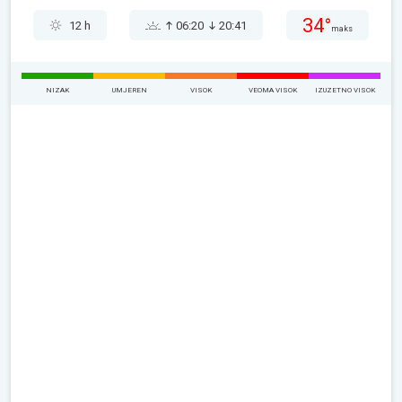
34°
12 h
06:20
20:41
maks
NIZAK
UMJEREN
VISOK
VEOMA VISOK
IZUZETNO VISOK