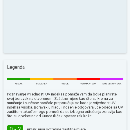
Legenda
NIZAK
UMJEREN
VISOK
VEOMA VISOK
IZUZETNO VISOK
Poznavanje vrijednosti UV indeksa pomaže vam da bolje planirate
svoj boravak na otvorenom. Zaštitne mjere kao što su krema za
sunčanje i sunčane naočale preporučuju se kada je vrijednost UV
indeksa visoka. Boravak u hladu i nošenje odgovarajuće odeće sa UV
zaštitom takođe mogu pomoći da se izbegnu oštećenja zdravlja kao
što su opekotine od Сunca ili čak opasan rak kože.
0 - 2
nizak:
nisu potrebne zaštitne mjere.