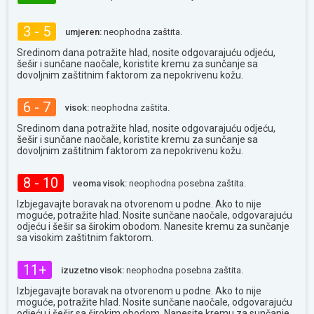
3 - 5
umjeren:
neophodna zaštita.
Sredinom dana potražite hlad, nosite odgovarajuću odjeću,
šešir i sunčane naočale, koristite kremu za sunčanje sa
dovoljnim zaštitnim faktorom za nepokrivenu kožu.
6 - 7
visok:
neophodna zaštita.
Sredinom dana potražite hlad, nosite odgovarajuću odjeću,
šešir i sunčane naočale, koristite kremu za sunčanje sa
dovoljnim zaštitnim faktorom za nepokrivenu kožu.
8 - 10
veoma visok:
neophodna posebna zaštita.
Izbjegavajte boravak na otvorenom u podne. Ako to nije
moguće, potražite hlad. Nosite sunčane naočale, odgovarajuću
odjeću i šešir sa širokim obodom. Nanesite kremu za sunčanje
sa visokim zaštitnim faktorom.
11+
izuzetno visok:
neophodna posebna zaštita.
Izbjegavajte boravak na otvorenom u podne. Ako to nije
moguće, potražite hlad. Nosite sunčane naočale, odgovarajuću
odjeću i šešir sa širokim obodom. Nanesite kremu za sunčanje