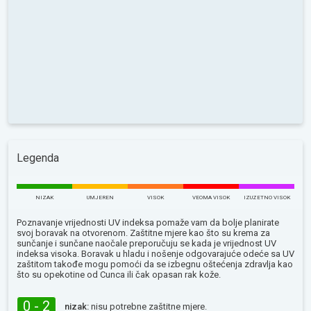
Legenda
NIZAK
UMJEREN
VISOK
VEOMA VISOK
IZUZETNO VISOK
Poznavanje vrijednosti UV indeksa pomaže vam da bolje planirate
svoj boravak na otvorenom. Zaštitne mjere kao što su krema za
sunčanje i sunčane naočale preporučuju se kada je vrijednost UV
indeksa visoka. Boravak u hladu i nošenje odgovarajuće odeće sa UV
zaštitom takođe mogu pomoći da se izbegnu oštećenja zdravlja kao
što su opekotine od Сunca ili čak opasan rak kože.
0 - 2
nizak:
nisu potrebne zaštitne mjere.