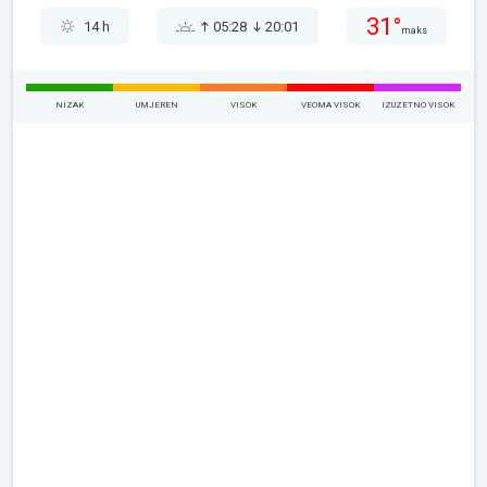
31°
14 h
05:28
20:01
maks
NIZAK
UMJEREN
VISOK
VEOMA VISOK
IZUZETNO VISOK