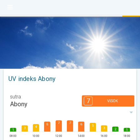
UV indeks Abony
sutra
7
VISOK
Abony
7
7
6
6
5
4
3
3
2
1
1
08:00
10:00
12:00
14:00
16:00
18:00