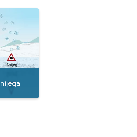
ezgodna. Kada će pasti snijeg?. . .
nijega