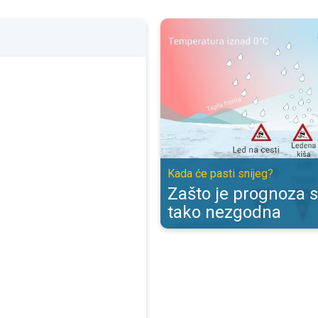
Zašto je prognoza snijega tako n
Kada će pasti snijeg?
Zašto je prognoza s
tako nezgodna