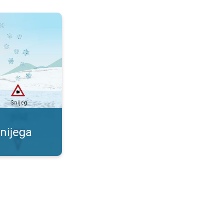
ezgodna. Kada će pasti snijeg?. . .
nijega