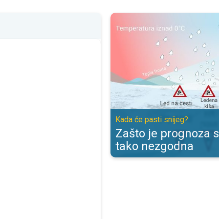
Zašto je prognoza snijega tako n
Kada će pasti snijeg?
Zašto je prognoza s
tako nezgodna