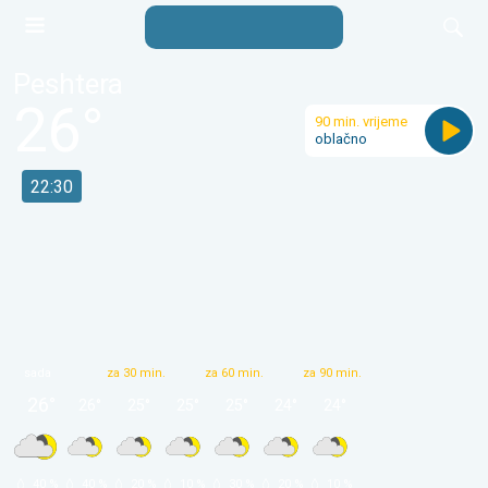
Peshtera
26
°
90 min. vrijeme
oblačno
22:30
sada
za 30 min.
za 60 min.
za 90 min.
26
°
26
°
25
°
25
°
25
°
24
°
24
°
 40 % 
 40 % 
 20 % 
 10 % 
 30 % 
 20 % 
 10 % 