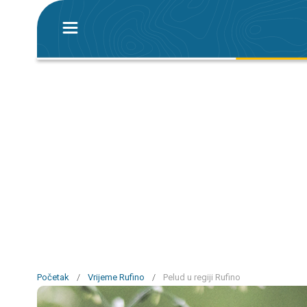
Početak
/
Vrijeme Rufino
/
Pelud u regiji Rufino