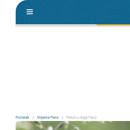
Početak
/
Vrijeme Pariz
/
Pelud u regiji Pariz