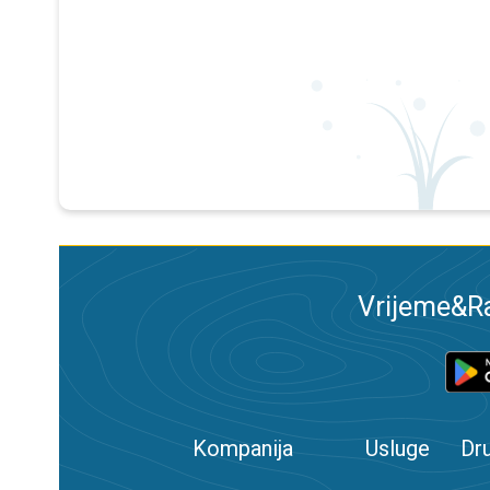
Vrijeme&Ra
Kompanija
Usluge
Dr