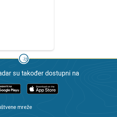
dar su također dostupni na
uštvene mreže