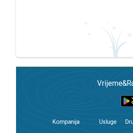
Vrijeme&Ra
Kompanija
Usluge
Dr