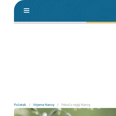
Početak
/
Vrijeme Nancy
/
Pelud u regiji Nancy