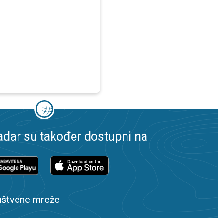
dar su također dostupni na
uštvene mreže