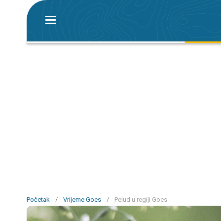
Početak
/
Vrijeme Goes
/
Pelud u regiji Goes