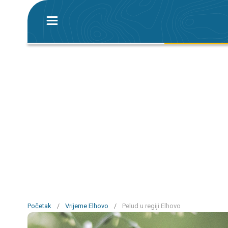
Početak
/
Vrijeme Elhovo
/
Pelud u regiji Elhovo