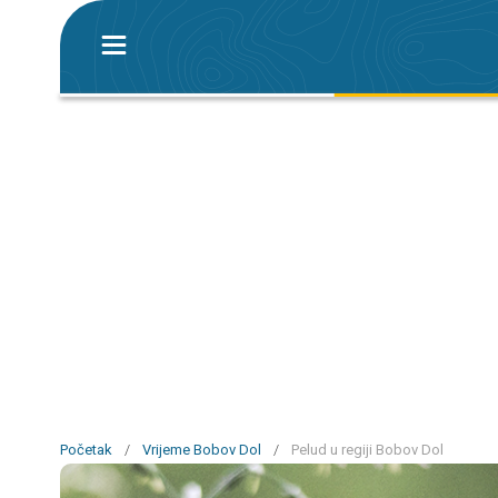
Početak
/
Vrijeme Bobov Dol
/
Pelud u regiji Bobov Dol