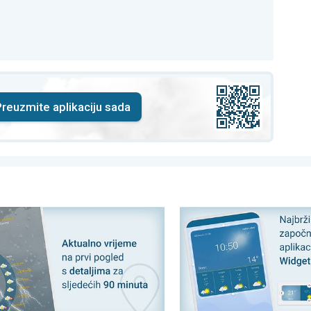
reuzmite aplikaciju sada
nje na Suncu. . .
tna vremenska prognoza. Brzo i aktualno. . .
Brži put do aplikacije: Uz 