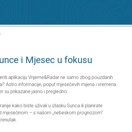
u
Sunce i Mjesec u fokusu
rovjeriti aplikaciju Vrijeme&Radar ne samo zbog pouzdanih
 Astro informacije, poput mjesečevih mijena i vremena
er su prikazane jasno i pregledno.
 ranije kako biste uživali u izlasku Sunca ili planirate
pod mjesečinom – s našom „nebeskom prognozom“
trenutak.