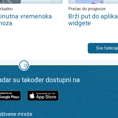
aktualno
Prečac do prognoze
inutna vremenska
Brži put do aplika
noza
widgete
Sve funkcije
dar su također dostupni na
uštvene mreže