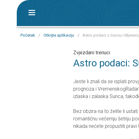
Početak
/
Otkrijte aplikaciju
/
Astro podaci o Suncu i Mjesec
Zvjezdani trenuci
Astro podaci: 
Jeste li znali da se isplati p
prognoza i VremenskogRadara?
izlaska i zalaska Sunca, takođ
Bez obzira na to želite li ustati
romantičnu večernju šetnju 
nikada nećete propustiti pravi 