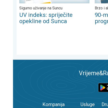
Sigurno uživanje na Suncu
Brzo i 
UV indeks: spriječite
90-m
opekline od Sunca
prog
Vrijeme&Ra
Kompanija
Usluge
Dr