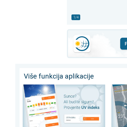
1/4
P
Više funkcija aplikacije
UV indeks: spriječite opekline od Sunca. Sigurno uživa
90-minu