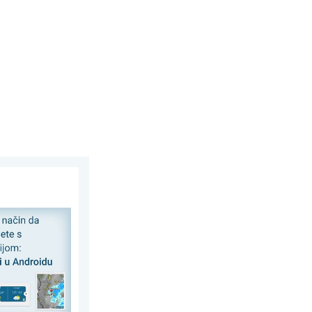
widgete. Prečac do prognoze. . .