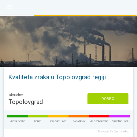
Kvaliteta zraka u Topolovgrad regiji
aktuelno
DOBRO
Topolovgrad
VEOMA DOBRO
DOBRO
PRIHVATLJIVO
ZAGAĐENO
VRLO ZAGAĐENO
IZUZETNO LOŠE
European Air Quality Index