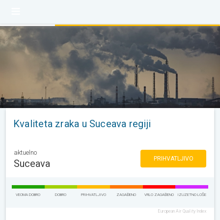
Kvaliteta zraka u Suceava regiji
aktuelno
PRIHVATLJIVO
Suceava
VEOMA DOBRO
DOBRO
PRIHVATLJIVO
ZAGAĐENO
VRLO ZAGAĐENO
IZUZETNO LOŠE
European Air Quality Index