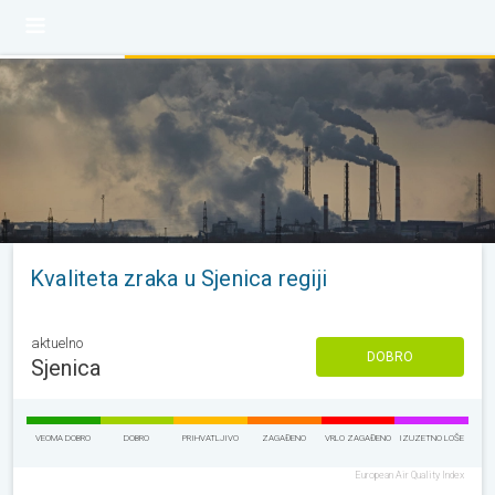
Kvaliteta zraka u Sjenica regiji
aktuelno
DOBRO
Sjenica
VEOMA DOBRO
DOBRO
PRIHVATLJIVO
ZAGAĐENO
VRLO ZAGAĐENO
IZUZETNO LOŠE
European Air Quality Index