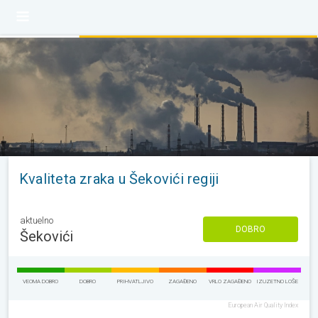
Kvaliteta zraka u Šekovići regiji
aktuelno
DOBRO
Šekovići
VEOMA DOBRO
DOBRO
PRIHVATLJIVO
ZAGAĐENO
VRLO ZAGAĐENO
IZUZETNO LOŠE
European Air Quality Index