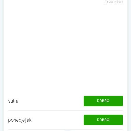
Air Quality Index
sutra
DOBRO
ponedjeljak
DOBRO