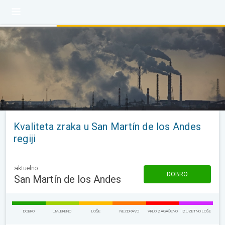
Kvaliteta zraka u San Martín de los Andes
regiji
aktuelno
DOBRO
San Martín de los Andes
DOBRO
UMJERENO
LOŠE
NEZDRAVO
VRLO ZAGAĐENO
IZUZETNO LOŠE