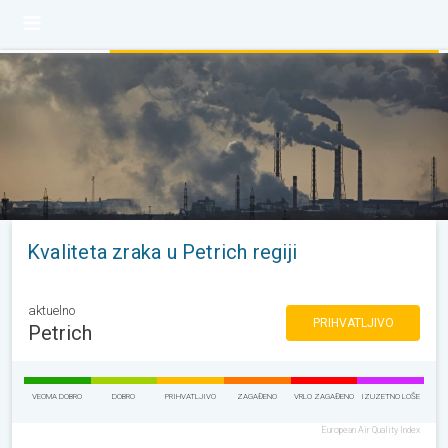
Kvaliteta zraka u Petrich regiji
aktuelno
PRIHVATLJIVO
Petrich
VEOMA DOBRO
DOBRO
PRIHVATLJIVO
ZAGAĐENO
VRLO ZAGAĐENO
IZUZETNO LOŠE
European Air Quality Index