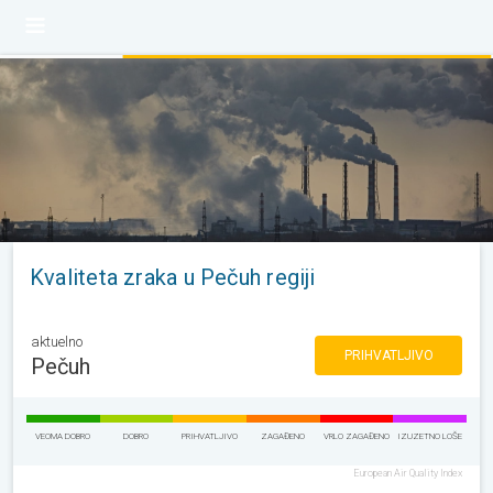
Kvaliteta zraka u Pečuh regiji
aktuelno
PRIHVATLJIVO
Pečuh
VEOMA DOBRO
DOBRO
PRIHVATLJIVO
ZAGAĐENO
VRLO ZAGAĐENO
IZUZETNO LOŠE
European Air Quality Index