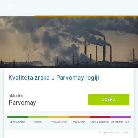
Kvaliteta zraka u Parvomay regiji
aktuelno
DOBRO
Parvomay
VEOMA DOBRO
DOBRO
PRIHVATLJIVO
ZAGAĐENO
VRLO ZAGAĐENO
IZUZETNO LOŠE
European Air Quality Index