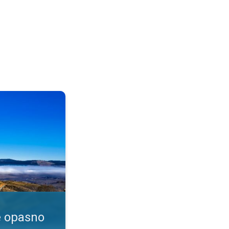
enje?. Dim i magla. . .
e opasno