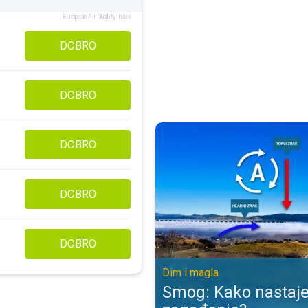
European Air Quality Index
DOBRO
DOBRO
Smog: Kako nastaje opasno zagađ
DOBRO
DOBRO
DOBRO
Dim i magla
Smog: Kako nastaj