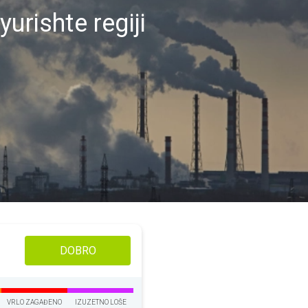
urishte regiji
DOBRO
VRLO ZAGAĐENO
IZUZETNO LOŠE