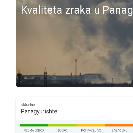
Kvaliteta zraka u Panagy
aktuelno
Panagyurishte
VEOMA DOBRO
DOBRO
PRIHVATLJIVO
ZAGAĐENO