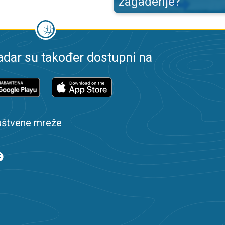
zagađenje?
dar su također dostupni na
uštvene mreže