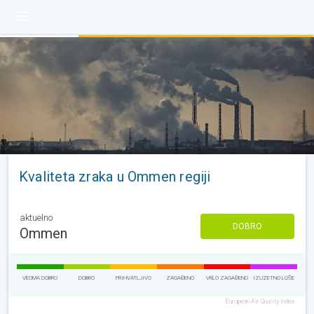
Kvaliteta zraka u Ommen regiji
aktuelno
DOBRO
Ommen
VEOMA DOBRO
DOBRO
PRIHVATLJIVO
ZAGAĐENO
VRLO ZAGAĐENO
IZUZETNO LOŠE
European Air Quality Index