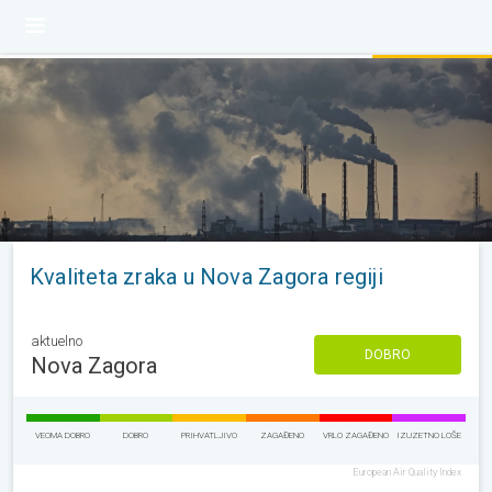
Kvaliteta zraka u Nova Zagora regiji
aktuelno
DOBRO
Nova Zagora
VEOMA DOBRO
DOBRO
PRIHVATLJIVO
ZAGAĐENO
VRLO ZAGAĐENO
IZUZETNO LOŠE
European Air Quality Index