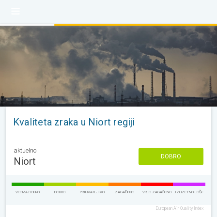
Kvaliteta zraka u Niort regiji
aktuelno
DOBRO
Niort
VEOMA DOBRO
DOBRO
PRIHVATLJIVO
ZAGAĐENO
VRLO ZAGAĐENO
IZUZETNO LOŠE
European Air Quality Index