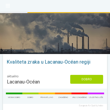
Kvaliteta zraka u Lacanau-Océan regiji
aktuelno
DOBRO
Lacanau-Océan
VEOMA DOBRO
DOBRO
PRIHVATLJIVO
ZAGAĐENO
VRLO ZAGAĐENO
IZUZETNO LOŠE
European Air Quality Index