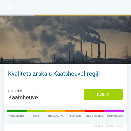
Kvaliteta zraka u Kaatsheuvel regiji
aktuelno
DOBRO
Kaatsheuvel
VEOMA DOBRO
DOBRO
PRIHVATLJIVO
ZAGAĐENO
VRLO ZAGAĐENO
IZUZETNO LOŠE
European Air Quality Index