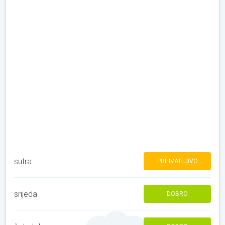
sutra
PRIHVATLJIVO
srijeda
DOBRO