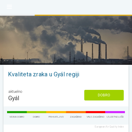
Kvaliteta zraka u Gyál regiji
aktuelno
DOBRO
Gyál
VEOMA DOBRO
DOBRO
PRIHVATLJIVO
ZAGAĐENO
VRLO ZAGAĐENO
IZUZETNO LOŠE
European Air Quality Index